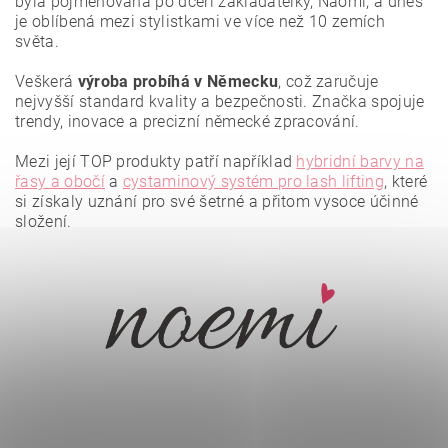
byla pojmenována po dceři zakladatelky, Naomi, a dnes
je oblíbená mezi stylistkami ve více než 10 zemích
světa.
Veškerá
výroba probíhá v Německu
, což zaručuje
nejvyšší standard kvality a bezpečnosti. Značka spojuje
trendy, inovace a precizní německé zpracování.
Mezi její TOP produkty patří například
hybridní barvy na
řasy a obočí
a
cystaminový systém pro lash lifting
, které
si získaly uznání pro své šetrné a přitom vysoce účinné
složení.
Vložením hodnocení souhlasíte se
zásadami ochrany
osobních údajů
.