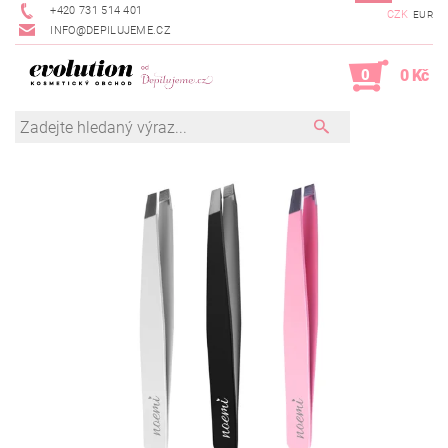
+420 731 514 401
CZK
EUR
INFO@DEPILUJEME.CZ
0
0 Kč