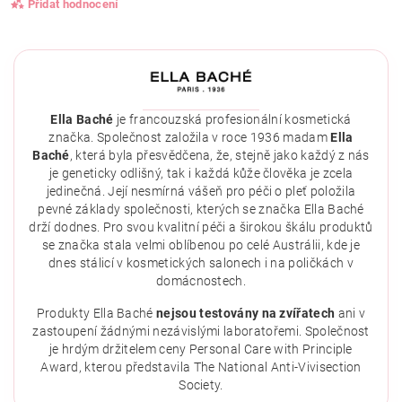
Přidat hodnocení
Ella Baché
je francouzská profesionální kosmetická
značka. Společnost založila v roce 1936 madam
Ella
Baché
, která byla přesvědčena, že, stejně jako každý z nás
je geneticky odlišný, tak i každá kůže člověka je zcela
jedinečná. Její nesmírná vášeň pro péči o pleť položila
pevné základy společnosti, kterých se značka Ella Baché
drží dodnes. Pro svou kvalitní péči a širokou škálu produktů
se značka stala velmi oblíbenou po celé Austrálii, kde je
dnes stálicí v kosmetických salonech i na poličkách v
domácnostech.
Vložením hodnocení souhlasíte se
zásadami ochrany
osobních údajů
.
Produkty Ella Baché
nejsou testovány na zvířatech
ani v
zastoupení žádnými nezávislými laboratořemi. Společnost
je hrdým držitelem ceny Personal Care with Principle
Award, kterou představila The National Anti-Vivisection
Society.