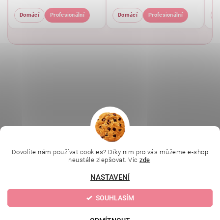
Domácí
Profesionální
Domácí
Profesionální
D
|
|
|
Ella Baché
L.C.P. Paris
Kosmetická škola
|
Online kosmetické kurzy
Kozmetickyobchod.sk
Dovolíte nám používat cookies? Díky nim pro vás můžeme e-shop
neustále zlepšovat. Víc
zde
.
NASTAVENÍ
Upravit nastavení
2026 © Evolution | Depilujeme.cz, všechna práva vyhrazena
SOUHLASÍM
cookies
Vytvořil Shoptet