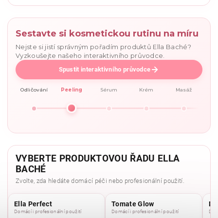
Sestavte si kosmetickou rutinu na míru
Nejste si jistí správným pořadím produktů Ella Baché?
Vyzkoušejte našeho interaktivního průvodce.
Spustit interaktivního průvodce
Odličování
Peeling
Sérum
Krém
Masáž
VYBERTE PRODUKTOVOU ŘADU ELLA
BACHÉ
Zvolte, zda hledáte domácí péči nebo profesionální použití.
Ella Perfect
Tomate Glow
Mo
Domácí i profesionální použití
Domácí i profesionální použití
Domá