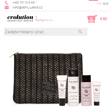
+420 731 514 401
CZK
EUR
INFO@DEPILUJEME.CZ
0
0 Kč