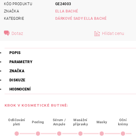
KÓD PRODUKTU
GE24003
ZNAČKA
ELLA BACHÉ
KATEGORIE
DÁRKOVÉ SADY ELLA BACHÉ
Dotaz
Hlídat cenu
POPIS
PARAMETRY
ZNAČKA
DISKUZE
HODNOCENÍ
KROK V KOSMETICKÉ RUTINĚ:
Odličování
Sérum /
Masážní
Oční
Peeling
Masky
pleti
Ampule
přípravky
krémy