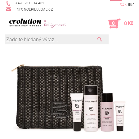
+420 731 514 401
CZK
EUR
INFO@DEPILUJEME.CZ
0
0 Kč