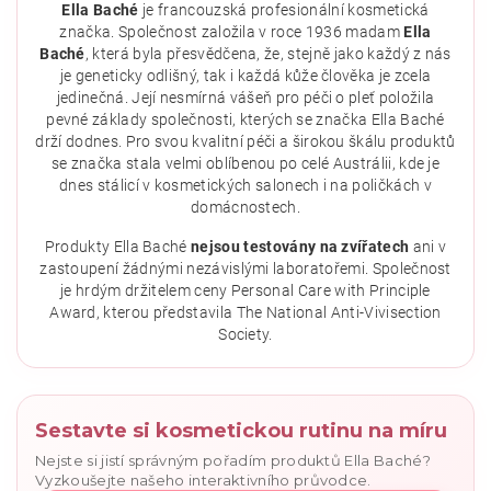
Ella Baché
je francouzská profesionální kosmetická
značka. Společnost založila v roce 1936 madam
Ella
Baché
, která byla přesvědčena, že, stejně jako každý z nás
je geneticky odlišný, tak i každá kůže člověka je zcela
jedinečná. Její nesmírná vášeň pro péči o pleť položila
pevné základy společnosti, kterých se značka Ella Baché
drží dodnes. Pro svou kvalitní péči a širokou škálu produktů
se značka stala velmi oblíbenou po celé Austrálii, kde je
dnes stálicí v kosmetických salonech i na poličkách v
domácnostech.
Vložením hodnocení souhlasíte se
zásadami ochrany
osobních údajů
.
Produkty Ella Baché
nejsou testovány na zvířatech
ani v
zastoupení žádnými nezávislými laboratořemi. Společnost
je hrdým držitelem ceny Personal Care with Principle
Award, kterou představila The National Anti-Vivisection
Society.
Sestavte si kosmetickou rutinu na míru
Nejste si jistí správným pořadím produktů Ella Baché?
Vyzkoušejte našeho interaktivního průvodce.