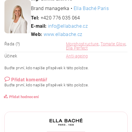
Brand managerka •
Ella Baché Paris
Tel:
+420 776 035 064
E-mail:
info@ellabache.cz
Web:
www.ellabache.cz
Řada (?)
Morphostructure
,
Tomate Glow
,
Ella Perfect
Účinek
Anti-ageing
Buďte první, kdo napíše příspěvek k této položce.
Přidat komentář
Buďte první, kdo napíše příspěvek k této položce.
Přidat hodnocení