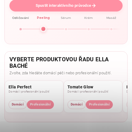
Spustit interaktivního průvodce
Odličování
Peeling
Sérum
Krém
Masáž
VYBERTE PRODUKTOVOU ŘADU ELLA
BACHÉ
Zvolte, zda hledáte domácí péči nebo profesionální použití.
Ella Perfect
Tomate Glow
Mo
Domácí i profesionální použití
Domácí i profesionální použití
Domá
Domácí
Profesionální
Domácí
Profesionální
D