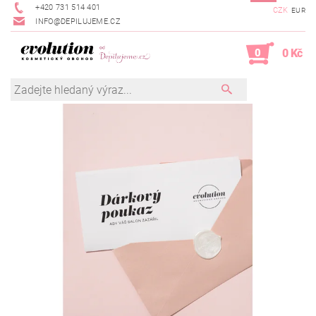
+420 731 514 401
CZK
EUR
INFO@DEPILUJEME.CZ
0
0 Kč