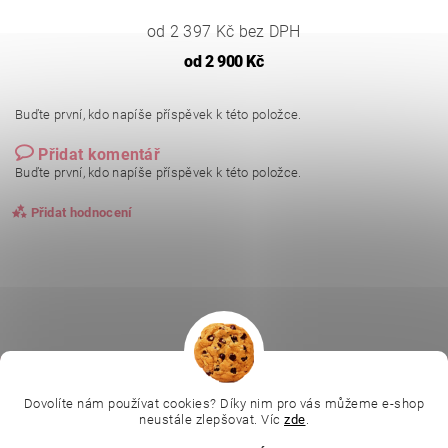
od 2 397 Kč bez DPH
od
2 900 Kč
Buďte první, kdo napíše příspěvek k této položce.
Přidat komentář
Buďte první, kdo napíše příspěvek k této položce.
Přidat hodnocení
|
|
|
Ella Baché
L.C.P. Paris
Kosmetická škola
|
Online kosmetické kurzy
Kozmetickyobchod.sk
Dovolíte nám používat cookies? Díky nim pro vás můžeme e-shop
neustále zlepšovat. Víc
zde
.