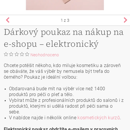
1
z 3
Dárkový poukaz na nákup na
e-shopu – elektronický
Neohodnoceno
Chcete potěšit někoho, kdo miluje kosmetiku a zároveň
se obáváte, že váš výběr by nemusela být trefa do
černého? Poukaz je ideální volbou:
Obdarovaná bude mít na výběr více než 1400
produktů pro péči o pleť a tělo.
Vybírat může z profesionálních produktů do salonů i z
produktů, kterými si udělá radost při péči sama o
sebe.
V nabídce najde i několik online
kosmetických kurzů
.
Elektronický poukaz obdržíte e-mailem
v pracovních