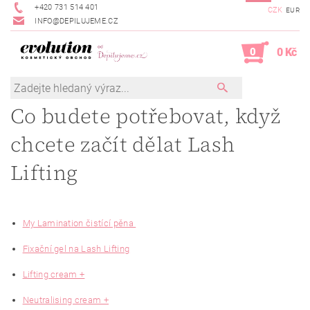
+420 731 514 401
CZK
EUR
INFO@DEPILUJEME.CZ
0
0 Kč
Co budete potřebovat, když
chcete začít dělat Lash
Lifting
My Lamination čistící pěna
Fixační gel na Lash Lifting
Lifting cream +
Neutralising cream +