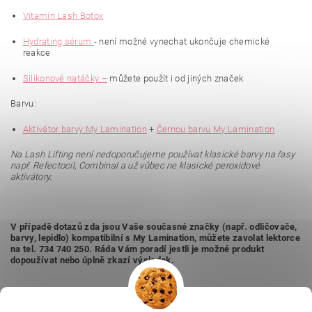
Vitamin Lash Botox
Hydrating sérum
- není možné vynechat ukončuje chemické
reakce
Silikonové natáčky –
můžete použít i od jiných značek
Barvu:
Aktivátor barvy My Lamination
+
Černou barvu My Lamination
Na Lash Lifting není nedoporučujeme používat klasické barvy na řasy
např. Refectocil, Combinal a už vůbec ne klasické peroxidové
aktivátory.
V případě dotazů zda jsou Vaše současné značky (např. odličovače,
barvy, lepidlo) kompatibilní s My Lamination, můžete zavolat lektorce
na tel. 734 740 250. Ráda Vám poradí jestli je možné produkt
dopoužívat nebo úplně zkazí výsledek.