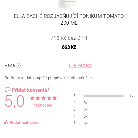
ELLA BACHÉ ROZJASŇUJÍCÍ TONIKUM TOMATO
200 ML
713 Kč bez DPH
863 Kč
Řada (?)
Ella Perfect
Buďte první, kdo napíše příspěvek k této položce.
Přidat komentář
5,0
5
1x
4
0x
1 hodnocení
3
0x
2
0x
Přidat hodnocení
1
0x