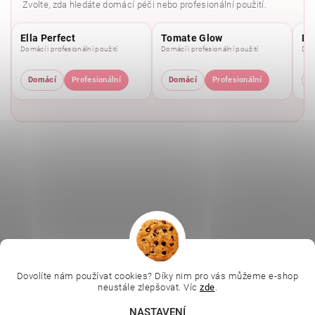
Zvolte, zda hledáte domácí péči nebo profesionální použití.
Ella Perfect
Tomate Glow
Mo
Domácí i profesionální použití
Domácí i profesionální použití
Domá
Domácí
Profesionální
Domácí
Profesionální
D
|
|
|
Ella Baché
L.C.P. Paris
Kosmetická škola
|
Online kosmetické kurzy
Kozmetickyobchod.sk
Dovolíte nám používat cookies? Díky nim pro vás můžeme e-shop
neustále zlepšovat. Víc
zde
.
NASTAVENÍ