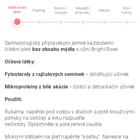
Odličování
Sérum /
Masážní
Oční
Peeling
Masky
pleti
Ampule
přípravky
krémy
Dermatologický přípravek
pro jemné každodenní
čištění.pleti
bez obsahu mýdla
s vůní Bright Rose.
Účinné látky:
Fytosteroly z rajčatových semínek -
zklidňující účinek
Mikroproteiny z bílé akácie -
čisticí a detoxikační účinek
Použití:
Rukama: napěňte pod vodou v dlaních a poté krouživými
pohyby na obličeji a krku rozpusťte
nečistoty. Opláchněte a poté jemně osušte.
Mokrým štětcem na pleť napěňte "kostku". Naneste na