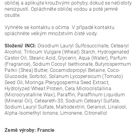
obličej a aplikujte krouživými pohyby, dokud se nečistoty
nerozpustí. Opláchněte obličej vodou a poté jemně
osušte.
Vyhněte se kontaktu s očima. V případě kontaktu
opláchněte velkým množstvím čisté vody.
Složení/ INCI:
Disodium Lauryl Sulfosuccinate, Cetearyl
Alcohol, Triticum Vulgare (Wheat) Starch, Hydrogenated
Castor Oil, Stearic Acid, Glycerin, Aqua (Water), Parfum
(Fragrance), Sodium Cocoyl Isethionate, Butyrospermum
Parkii (Shea) Butter, Cocamidopropyl Betaine, Coco-
Glucoside, Sorbitol, Solanum Lycopersicum (Tomato)
Seed Oil, Moringa Pterygosperma Seed Extract,
Hydrolyzed Wheat Protein, Cera Microcristallina
(Microcrystalline Wax), Paraffin, Paraffinum Liquidum
(Mineral Oil), Ceteareth-33, Sodium Cetearyl Sulfate,
Sodium Lauryl Sulfate, Maltodextrin, Geraniol, Linalool,
Alpha-Isomethyl Ionone, Limonene, Citronellol
Země výroby: Francie