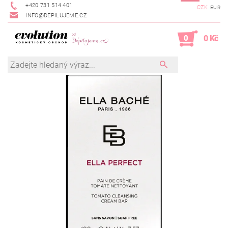
+420 731 514 401
CZK
EUR
INFO@DEPILUJEME.CZ
0
0 Kč