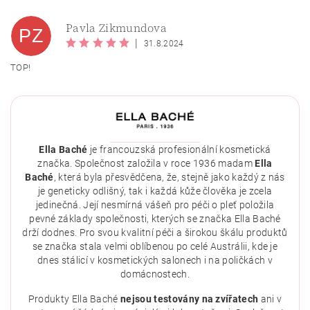
Pavla Zikmundova
PZ
|
31.8.2024
TOP!
Ella Baché
je francouzská profesionální kosmetická
značka. Společnost založila v roce 1936 madam
Ella
Baché
, která byla přesvědčena, že, stejně jako každý z nás
Vložením hodnocení souhlasíte se
zásadami ochrany
osobních údajů
.
je geneticky odlišný, tak i každá kůže člověka je zcela
jedinečná. Její nesmírná vášeň pro péči o pleť položila
pevné základy společnosti, kterých se značka Ella Baché
drží dodnes. Pro svou kvalitní péči a širokou škálu produktů
se značka stala velmi oblíbenou po celé Austrálii, kde je
dnes stálicí v kosmetických salonech i na poličkách v
domácnostech.
Produkty Ella Baché
nejsou testovány na zvířatech
ani v