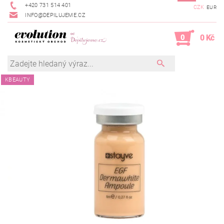
+420 731 514 401
CZK
EUR
INFO@DEPILUJEME.CZ
0
0 Kč
KBEAUTY