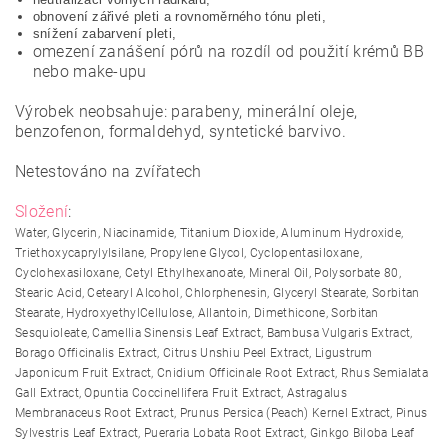
obnovení zářivé pleti a rovnoměrného tónu pleti,
snížení zabarvení pleti,
omezení zanášení pórů na rozdíl od použití krémů BB
nebo make-upu
Výrobek neobsahuje: parabeny, minerální oleje,
benzofenon, formaldehyd, syntetické barvivo.
Netestováno na zvířatech
Složení
:
Water, Glycerin, Niacinamide, Titanium Dioxide, Aluminum Hydroxide,
Triethoxycaprylylsilane, Propylene Glycol, Cyclopentasiloxane,
Cyclohexasiloxane, Cetyl Ethylhexanoate, Mineral Oil, Polysorbate 80,
Stearic Acid, Cetearyl Alcohol, Chlorphenesin, Glyceryl Stearate, Sorbitan
Stearate, HydroxyethylCellulose, Allantoin, Dimethicone, Sorbitan
Sesquioleate, Camellia Sinensis Leaf Extract, Bambusa Vulgaris Extract,
Borago Officinalis Extract, Citrus Unshiu Peel Extract, Ligustrum
Japonicum Fruit Extract, Cnidium Officinale Root Extract, Rhus Semialata
Gall Extract, Opuntia Coccinellifera Fruit Extract, Astragalus
Membranaceus Root Extract, Prunus Persica (Peach) Kernel Extract, Pinus
Sylvestris Leaf Extract, Pueraria Lobata Root Extract, Ginkgo Biloba Leaf