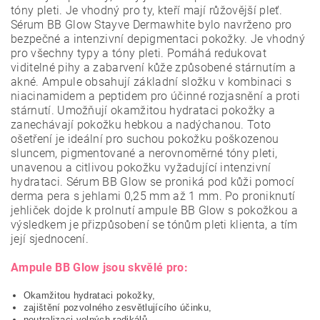
tóny pleti.
Je vhodný pro ty, kteří mají růžovější pleť.
Sérum BB Glow Stayve Dermawhite bylo navrženo pro
bezpečné a intenzivní depigmentaci pokožky. Je vhodný
pro všechny typy a tóny pleti. Pomáhá redukovat
viditelné pihy a zabarvení kůže způsobené stárnutím a
akné. Ampule obsahují základní složku v kombinaci s
niacinamidem a peptidem pro účinné rozjasnění a proti
stárnutí. Umožňují okamžitou hydrataci pokožky a
zanechávají pokožku hebkou a nadýchanou. Toto
ošetření je ideální pro suchou pokožku poškozenou
sluncem, pigmentované a nerovnoměrné tóny pleti,
unavenou a citlivou pokožku vyžadující intenzivní
hydrataci. Sérum BB Glow se proniká pod kůži pomocí
derma pera s jehlami 0,25 mm až 1 mm.
Po proniknutí
jehliček dojde k prolnutí ampule BB Glow s pokožkou a
výsledkem je přizpůsobení se tónům pleti klienta, a tím
její sjednocení.
Ampule BB Glow jsou skvělé pro:
Okamžitou hydrataci pokožky,
zajištění pozvolného zesvětlujícího účinku,
neutralizaci volných radikálů,