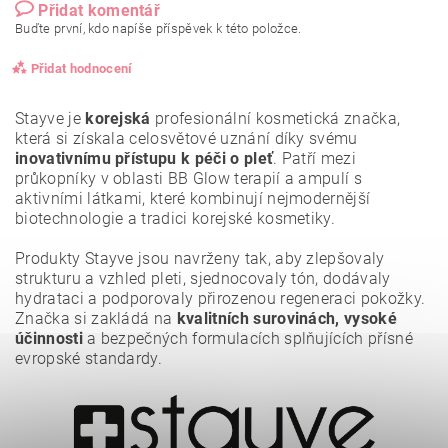
Přidat komentář
Buďte první, kdo napíše příspěvek k této položce.
Přidat hodnocení
Stayve je
korejská
profesionální kosmetická značka,
která si získala celosvětové uznání díky svému
inovativnímu přístupu k péči o pleť
. Patří mezi
průkopníky v oblasti BB Glow terapií a ampulí s
aktivními látkami, které kombinují nejmodernější
biotechnologie a tradici korejské kosmetiky.
Produkty Stayve jsou navrženy tak, aby zlepšovaly
strukturu a vzhled pleti, sjednocovaly tón, dodávaly
hydrataci a podporovaly přirozenou regeneraci pokožky.
Značka si zakládá na
kvalitních surovinách, vysoké
účinnosti
a bezpečných formulacích splňujících přísné
evropské standardy.
Vložením hodnocení souhlasíte se
zásadami ochrany
osobních údajů
.