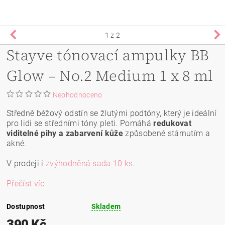
1
z 2
Stayve tónovací ampulky BB
Glow – No.2 Medium 1 x 8 ml
Neohodnoceno
Středně béžový odstín se žlutými podtóny, který je ideální
pro lidi se středními tóny pleti. Pomáhá
redukovat
viditelné pihy a zabarvení kůže
způsobené stárnutím a
akné.
V prodeji i
zvýhodněná sada 10 ks
.
Přečíst víc
Dostupnost
Skladem
390 Kč