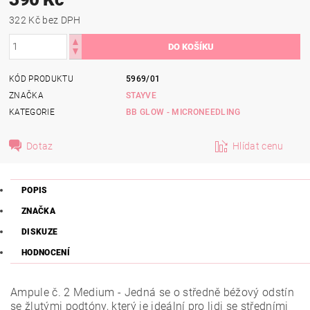
322 Kč bez DPH
KÓD PRODUKTU
5969/01
ZNAČKA
STAYVE
KATEGORIE
BB GLOW - MICRONEEDLING
Dotaz
Hlídat cenu
POPIS
ZNAČKA
DISKUZE
HODNOCENÍ
Ampule č. 2 Medium -
Jedná se o středně béžový odstín
se žlutými podtóny, který je ideální pro lidi se středními