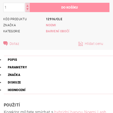
KÓD PRODUKTU
12916/CLE
ZNAČKA
NOEMI
KATEGORIE
BARVENÍ OBOČÍ
Dotaz
Hlídat cenu
POPIS
PARAMETRY
ZNAČKA
DISKUZE
HODNOCENÍ
POUŽITÍ
Korektor můžete smíchat s
hybridní barvou Noemi Lash