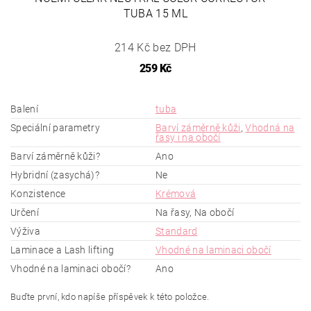
TUBA 15 ML
214 Kč bez DPH
259 Kč
Balení
tuba
Speciální parametry
Barví záměrně kůži
,
Vhodná na
řasy i na obočí
Barví záměrně kůži?
Ano
Hybridní (zasychá)?
Ne
Konzistence
Krémová
Určení
Na řasy, Na obočí
Výživa
Standard
Laminace a Lash lifting
Vhodné na laminaci obočí
Vhodné na laminaci obočí?
Ano
Buďte první, kdo napíše příspěvek k této položce.