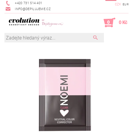
+420 731 514 401
CZK
EUR
INFO@DEPILUJEME.CZ
0
0 Kč