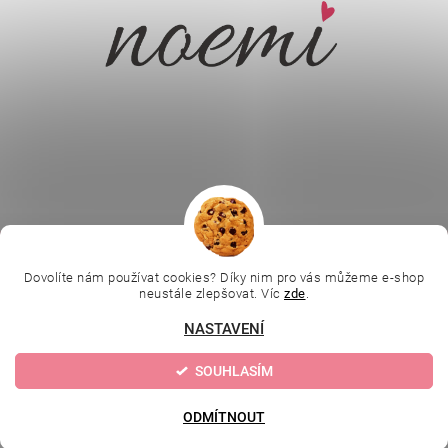
|
|
|
Ella Baché
L.C.P. Paris
Kosmetická škola
|
Online kosmetické kurzy
Kozmetickyobchod.sk
Dovolíte nám používat cookies? Díky nim pro vás můžeme e-shop
neustále zlepšovat. Víc
zde
.
NASTAVENÍ
Upravit nastavení
2026 © Evolution | Depilujeme.cz, všechna práva vyhrazena
SOUHLASÍM
cookies
Vytvořil Shoptet
ODMÍTNOUT