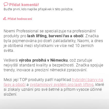
Přidat komentář
Buďte první, kdo napíše příspěvek k této položce.
Přidat hodnocení
Noemi Professional se specializuje na profesionální
produkty pro
lash lifting, barvení řas a obočí
. Značka
byla pojmenována po dceři zakladatelky, Naomi, a dnes
je oblíbená mezi stylistkami ve více než 10 zemích
světa.
Veškerá
výroba probíhá v Německu
, což zaručuje
nejvyšší standard kvality a bezpečnosti. Značka spojuje
trendy, inovace a precizní německé zpracování.
Mezi její TOP produkty patří například
hybridní barvy na
řasy a obočí
a
cystaminový systém pro lash lifting
, které
si získaly uznání pro své šetrné a přitom vysoce účinné
složení.
Vložením hodnocení souhlasíte se
zásadami ochrany
osobních údajů
.