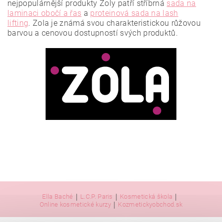
nejpopulárnější produkty Zoly patří stříbrná
sada na
laminaci obočí a řas
a
proteinová sada na lash
lifting
.
Zola je známá svou charakteristickou růžovou
barvou a cenovou dostupností svých produktů.
Vložením hodnocení souhlasíte se
zásadami ochrany
osobních údajů
.
|
|
|
Ella Baché
L.C.P. Paris
Kosmetická škola
|
Online kosmetické kurzy
Kozmetickyobchod.sk