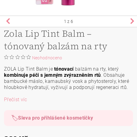
1
z 6
Zola Lip Tint Balm –
tónovaný balzám na rty
Neohodnoceno
ZOLA Lip Tint Balm je
tónovací
balzám na rty, který
kombinuje péči s jemným zvýrazněním rtů
. Obsahuje
bambucké máslo, karnaubský vosk a phytosteroly, které
hloubkově hydratují, vyživují a podporují regeneraci rtů.
Přečíst víc
🏷️
Sleva pro přihlášené kosmetičky