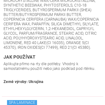
MICROCRYSTALLINE WAX/CERA MICROCRISTALLINA,
SYNTHETIC BEESWAX, PHYTOSTEROLS, C10-18
TRIGLYCERIDES, BUTYROSPERMUM PARKII (SHEA)
BUTTER/BUTYROSPERMUM PARKII BUTTER,
COPERNICIA CERIFERA (CARNAUBA) WAX/COPERNICIA
CERIFERA WAX, PARAFFIN, SILICA DIMETHYL SILYLATE,
ETHYLHEXYLGLYCERIN, 1,2-HEXANEDIOL, CAPRYLYL
GLYCOL, PARFUM/FRAGRANCE, STEARIC ACID, CITRIC
ACID, POLYHYDROXYSTEARIC ACID, LINALOOL,
LIMONENE, RED 40 LAKE(CI 16035), ORANGE 5(CI
45370), IRON OXIDES(CI 77499), RED 21(CI 45380).
JAK POUŽÍVAT
Aplikujte přímo na rty dle potřeby. Vhodný k
samostatnému použití nebo jako podklad pod rtěnku.
Země výroby: Ukrajina
SPA LAMINACE