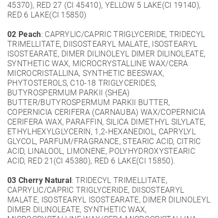
45370), RED 27 (CI 45410), YELLOW 5 LAKE(CI 19140),
RED 6 LAKE(CI 15850)
02 Peach
:
CAPRYLIC/CAPRIC TRIGLYCERIDE, TRIDECYL
TRIMELLITATE, DIISOSTEARYL MALATE, ISOSTEARYL
ISOSTEARATE, DIMER DILINOLEYL DIMER DILINOLEATE,
SYNTHETIC WAX, MICROCRYSTALLINE WAX/CERA
MICROCRISTALLINA, SYNTHETIC BEESWAX,
PHYTOSTEROLS, C10-18 TRIGLYCERIDES,
BUTYROSPERMUM PARKII (SHEA)
BUTTER/BUTYROSPERMUM PARKII BUTTER,
COPERNICIA CERIFERA (CARNAUBA) WAX/COPERNICIA
CERIFERA WAX, PARAFFIN, SILICA DIMETHYL SILYLATE,
ETHYLHEXYLGLYCERIN, 1,2-HEXANEDIOL, CAPRYLYL
GLYCOL, PARFUM/FRAGRANCE, STEARIC ACID, CITRIC
ACID, LINALOOL, LIMONENE, POLYHYDROXYSTEARIC
ACID, RED 21(CI 45380), RED 6 LAKE(CI 15850).
03 Cherry Natural
:
TRIDECYL TRIMELLITATE,
CAPRYLIC/CAPRIC TRIGLYCERIDE, DIISOSTEARYL
MALATE, ISOSTEARYL ISOSTEARATE, DIMER DILINOLEYL
DIMER DILINOLEATE, SYNTHETIC WAX,