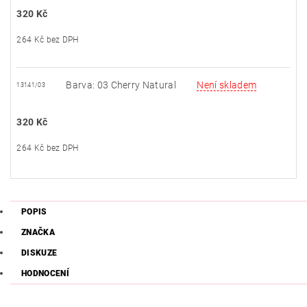
320 Kč
264 Kč bez DPH
Barva: 03 Cherry Natural
Není skladem
13141/03
320 Kč
264 Kč bez DPH
POPIS
ZNAČKA
DISKUZE
HODNOCENÍ