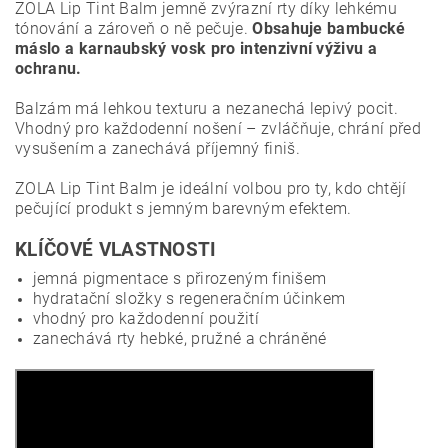
ZOLA Lip Tint Balm jemně zvýrazní rty díky lehkému
tónování a zároveň o ně pečuje.
Obsahuje bambucké
máslo a karnaubský vosk pro intenzivní výživu a
ochranu.
Balzám má lehkou texturu a nezanechá lepivý pocit.
Vhodný pro každodenní nošení – zvláčňuje, chrání před
vysušením a zanechává příjemný finiš.
ZOLA Lip Tint Balm je ideální volbou pro ty, kdo chtějí
pečující produkt s jemným barevným efektem.
KLÍČOVÉ VLASTNOSTI
jemná pigmentace s přirozeným finišem
hydratační složky s regeneračním účinkem
vhodný pro každodenní použití
zanechává rty hebké, pružné a chráněné