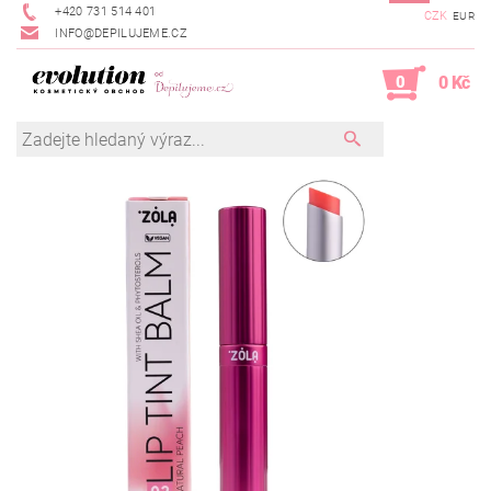
+420 731 514 401
CZK
EUR
INFO@DEPILUJEME.CZ
0
0 Kč