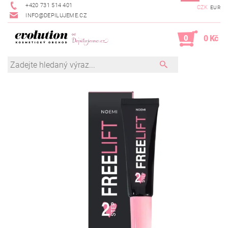
+420 731 514 401
CZK
EUR
INFO@DEPILUJEME.CZ
0
0 Kč