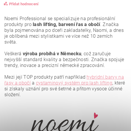
Přidat hodnocení
Noemi Professional se specializuje na profesionální
produkty pro
lash lifting, barvení řas a obočí
. Značka
byla pojmenována po dceři zakladatelky, Naomi, a dnes
je oblíbená mezi stylistkami ve více než 10 zemích
světa.
Veškerá
výroba probíhá v Německu
, což zaručuje
nejvyšší standard kvality a bezpečnosti. Značka spojuje
trendy, inovace a precizní německé zpracování.
Mezi její TOP produkty patří například
hybridní barvy na
řasy a obočí
a
cystaminový systém pro lash lifting
, které
si získaly uznání pro své šetrné a přitom vysoce účinné
složení.
Vložením hodnocení souhlasíte se
zásadami ochrany
osobních údajů
.