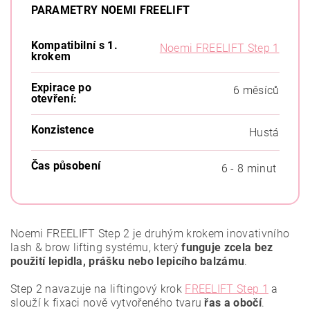
PARAMETRY NOEMI FREELIFT
Kompatibilní s 1.
Noemi FREELIFT Step 1
krokem
Expirace po
6 měsíců
otevření:
Konzistence
Hustá
Čas působení
6 - 8 minut
Noemi FREELIFT Step 2 je druhým krokem inovativního
lash & brow lifting systému, který
funguje zcela bez
použití lepidla, prášku nebo lepicího balzámu
.
Step 2 navazuje na liftingový krok
FREELIFT Step 1
a
slouží k fixaci nově vytvořeného tvaru
řas a obočí
.