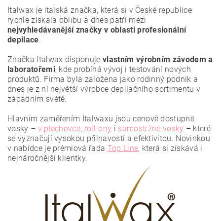
Italwax je italská značka, která si v České republice
rychle získala oblibu a dnes patří mezi
nejvyhledávanější značky v oblasti profesionální
depilace
.
Značka Italwax disponuje
vlastním výrobním závodem a
laboratořemi
, kde probíhá vývoj i testování nových
produktů. Firma byla založena jako rodinný podnik a
dnes je z ní největší výrobce depilačního sortimentu v
západním světě.
Hlavním zaměřením Italwaxu jsou cenově dostupné
vosky –
v plechovce
,
roll-ony
i
samostržné vosky
– které
se vyznačují vysokou přilnavostí a efektivitou.
Novinkou
Vložením hodnocení souhlasíte se
zásadami ochrany
osobních údajů
.
v nabídce je prémiová řada
Top Line
, která si získává i
nejnáročnější klientky.