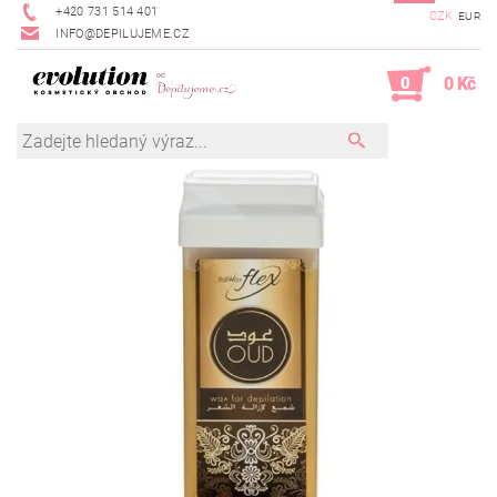
+420 731 514 401
CZK
EUR
INFO@DEPILUJEME.CZ
0
0 Kč