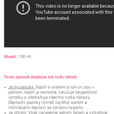
Obsah:
100 ml
Tento způsob depilace má řadu výhod:
Je hygienický:
Náplň s voskem a roll-on jsou v
jednom, náplň je nevratná, zaručuje bezpečnost
výrobku a odstraňuje všechny rizika nákazy.
Depilační papírky rovněž zajišťují osobní a
individuální depilaci se zárukou hygieny.
Je účinný:
Vosk naneseme jedním tahem a vytvoříme