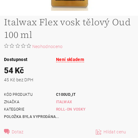
Italwax Flex vosk tělový Oud
100 ml
Neohodnoceno
Dostupnost
Není skladem
54 Kč
45 Kč bez DPH
KÓD PRODUKTU
C100UD_IT
ZNAČKA
ITALWAX
KATEGORIE
ROLL-ON VOSKY
POLOŽKA BYLA VYPRODÁNA...
Dotaz
Hlídat cenu