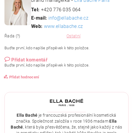
Brand managerka •
Ella Baché Paris
Tel:
+420 776 035 064
E-mail:
info@ellabache.cz
Web:
www.ellabache.cz
Řada (?)
Ostatní
Buďte první, kdo napíše příspěvek k této položce.
Přidat komentář
Buďte první, kdo napíše příspěvek k této položce.
Přidat hodnocení
Ella Baché
je francouzská profesionální kosmetická
značka. Společnost založila v roce 1936 madam
Ella
Baché
, která byla přesvědčena, že, stejně jako každý z nás
je geneticky odlišný, tak i každá kůže člověka je zcela