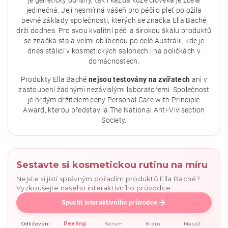
jedinečná. Její nesmírná vášeň pro péči o pleť položila
pevné základy společnosti, kterých se značka Ella Baché
drží dodnes. Pro svou kvalitní péči a širokou škálu produktů
se značka stala velmi oblíbenou po celé Austrálii, kde je
dnes stálicí v kosmetických salonech i na poličkách v
domácnostech.
Vložením hodnocení souhlasíte se
zásadami ochrany
osobních údajů
.
Produkty Ella Baché
nejsou testovány na zvířatech
ani v
zastoupení žádnými nezávislými laboratořemi. Společnost
je hrdým držitelem ceny Personal Care with Principle
Award, kterou představila The National Anti-Vivisection
Society.
Sestavte si kosmetickou rutinu na míru
Nejste si jistí správným pořadím produktů Ella Baché?
Vyzkoušejte našeho interaktivního průvodce.
Spustit interaktivního průvodce
Odličování
Peeling
Sérum
Krém
Masáž