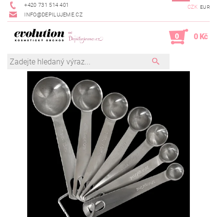
+420 731 514 401
CZK
EUR
INFO@DEPILUJEME.CZ
0
0 Kč