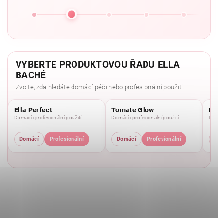
VYBERTE PRODUKTOVOU ŘADU ELLA
BACHÉ
Zvolte, zda hledáte domácí péči nebo profesionální použití.
Ella Perfect
Tomate Glow
Mo
Domácí i profesionální použití
Domácí i profesionální použití
Domá
Domácí
Profesionální
Domácí
Profesionální
D