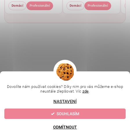
Domácí
Profesionální
Domácí
Profesionální
D
|
|
|
Ella Baché
L.C.P. Paris
Kosmetická škola
|
Online kosmetické kurzy
Kozmetickyobchod.sk
Dovolíte nám používat cookies? Díky nim pro vás můžeme e-shop
neustále zlepšovat. Víc
zde
.
NASTAVENÍ
Upravit nastavení
2026 © Evolution | Depilujeme.cz, všechna práva vyhrazena
SOUHLASÍM
cookies
Vytvořil Shoptet
ODMÍTNOUT