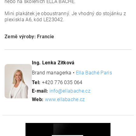
nebo na školeních ELLA BACHÉ.
Mini plakátek je oboustranný. Je vhodný do stojánku z
plexiskla A6, kód LE23042.
Země výroby: Francie
Ing. Lenka Zítková
Brand managerka •
Ella Baché Paris
Tel:
+420 776 035 064
E-mail:
info@ellabache.cz
Web:
www.ellabache.cz