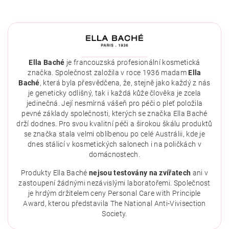
Ella Baché
je francouzská profesionální kosmetická
značka. Společnost založila v roce 1936 madam
Ella
Baché
, která byla přesvědčena, že, stejně jako každý z nás
je geneticky odlišný, tak i každá kůže člověka je zcela
jedinečná. Její nesmírná vášeň pro péči o pleť položila
pevné základy společnosti, kterých se značka Ella Baché
drží dodnes. Pro svou kvalitní péči a širokou škálu produktů
se značka stala velmi oblíbenou po celé Austrálii, kde je
dnes stálicí v kosmetických salonech i na poličkách v
domácnostech.
Vložením hodnocení souhlasíte se
zásadami ochrany
osobních údajů
.
Produkty Ella Baché
nejsou testovány na zvířatech
ani v
zastoupení žádnými nezávislými laboratořemi. Společnost
je hrdým držitelem ceny Personal Care with Principle
Award, kterou představila The National Anti-Vivisection
Society.