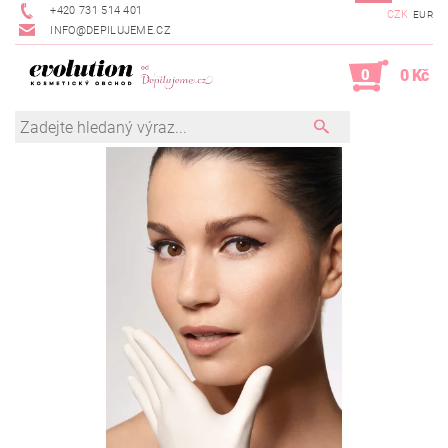
+420 731 514 401
CZK
EUR
INFO@DEPILUJEME.CZ
0
0 Kč