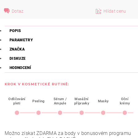
Dotaz
Hlídat cenu
POPIS
PARAMETRY
ZNAČKA
DISKUZE
HODNOCENÍ
KROK V KOSMETICKÉ RUTINĚ:
Odličování
Sérum /
Masážní
Oční
Peeling
Masky
pleti
Ampule
přípravky
krémy
Možno získat ZDARMA za body v bonusovém programu