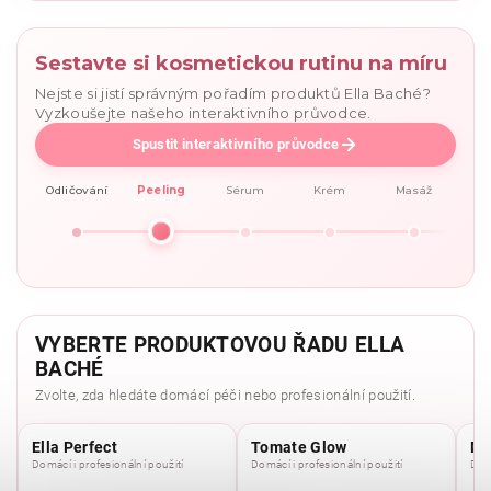
Sestavte si kosmetickou rutinu na míru
Nejste si jistí správným pořadím produktů Ella Baché?
Vyzkoušejte našeho interaktivního průvodce.
Spustit interaktivního průvodce
Odličování
Peeling
Sérum
Krém
Masáž
VYBERTE PRODUKTOVOU ŘADU ELLA
BACHÉ
Zvolte, zda hledáte domácí péči nebo profesionální použití.
Ella Perfect
Tomate Glow
Mo
Domácí i profesionální použití
Domácí i profesionální použití
Domá