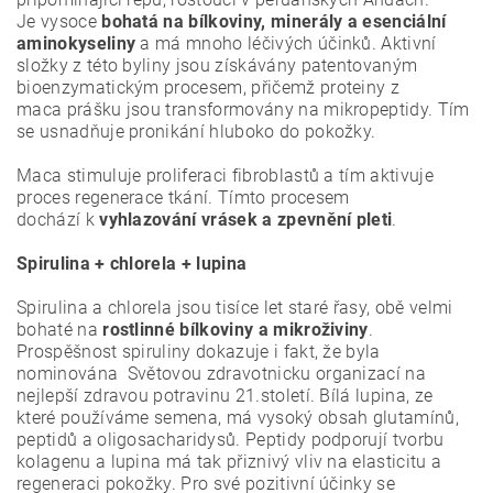
Je vysoce
bohatá na bílkoviny, minerály a esenciální
aminokyseliny
a má mnoho léčivých účinků. Aktivní
složky z této byliny jsou získávány patentovaným
bioenzymatickým procesem, přičemž proteiny z
maca prášku jsou transformovány na mikropeptidy. Tím
se usnadňuje pronikání hluboko do pokožky.
Maca stimuluje proliferaci fibroblastů a tím aktivuje
proces regenerace tkání. Tímto procesem
dochází k
vyhlazování vrásek a zpevnění pleti
.
Spirulina + chlorela + lupina
Spirulina a chlorela jsou tisíce let staré řasy, obě velmi
bohaté na
rostlinné bílkoviny a mikroživiny
.
Prospěšnost spiruliny dokazuje i fakt, že byla
nominována Světovou zdravotnicku organizací na
nejlepší zdravou potravinu 21.století. Bílá lupina, ze
které používáme semena, má vysoký obsah glutamínů,
peptidů a oligosacharidysů. Peptidy podporují tvorbu
kolagenu a lupina má tak přiznivý vliv na elasticitu a
regeneraci pokožky. Pro své pozitivní účinky se