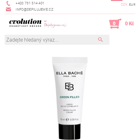
+420 731 514 401
CZK
EUR
INFO@DEPILUJEME.CZ
0
0 Kč