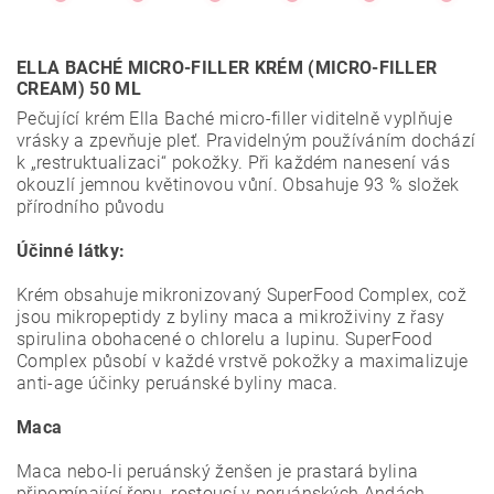
ELLA BACHÉ MICRO-FILLER KRÉM (MICRO-FILLER
CREAM) 50 ML
Pečující krém Ella Baché micro-filler viditelně vyplňuje
vrásky a zpevňuje pleť. Pravidelným používáním dochází
k „restruktualizaci“ pokožky. Při každém nanesení vás
okouzlí jemnou květinovou vůní. Obsahuje 93 % složek
přírodního původu
Účinné látky:
Krém obsahuje mikronizovaný SuperFood Complex, což
jsou mikropeptidy z byliny maca a mikroživiny z řasy
spirulina obohacené o chlorelu a lupinu. SuperFood
Complex působí v každé vrstvě pokožky a maximalizuje
anti-age účinky peruánské byliny maca.
Maca
Maca nebo-li peruánský ženšen je prastará bylina
připomínající řepu, rostoucí v peruánských Andách.