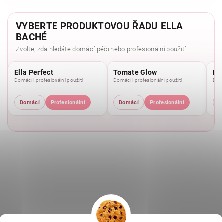
VYBERTE PRODUKTOVOU ŘADU ELLA
BACHÉ
Zvolte, zda hledáte domácí péči nebo profesionální použití.
Ella Perfect
Tomate Glow
Mo
Domácí i profesionální použití
Domácí i profesionální použití
Domá
Domácí
Profesionální
Domácí
Profesionální
D