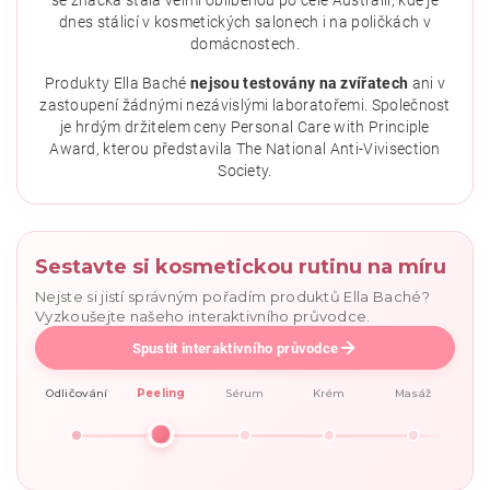
se značka stala velmi oblíbenou po celé Austrálii, kde je
dnes stálicí v kosmetických salonech i na poličkách v
domácnostech.
Vložením hodnocení souhlasíte se
zásadami ochrany
osobních údajů
.
Produkty Ella Baché
nejsou testovány na zvířatech
ani v
zastoupení žádnými nezávislými laboratořemi. Společnost
je hrdým držitelem ceny Personal Care with Principle
Award, kterou představila The National Anti-Vivisection
Society.
Sestavte si kosmetickou rutinu na míru
Nejste si jistí správným pořadím produktů Ella Baché?
Vyzkoušejte našeho interaktivního průvodce.
Spustit interaktivního průvodce
Odličování
Peeling
Sérum
Krém
Masáž