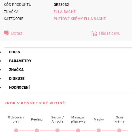
KÓD PRODUKTU
GE23032
ZNAČKA
ELLA BACHÉ
KATEGORIE
PLEŤOVÉ KRÉMY ELLA BACHÉ
Dotaz
Hlídat cenu
POPIS
PARAMETRY
ZNAČKA
DISKUZE
HODNOCENÍ
KROK V KOSMETICKÉ RUTINĚ:
Odličování
Sérum /
Masážní
Oční
Peeling
Masky
pleti
Ampule
přípravky
krémy