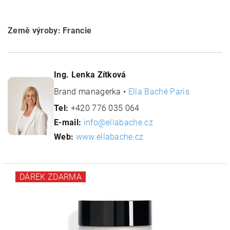
Země výroby: Francie
Ing. Lenka Zítková
Brand managerka •
Ella Baché Paris
Tel:
+420 776 035 064
E-mail:
info@ellabache.cz
Web:
www.ellabache.cz
DÁREK ZDARMA