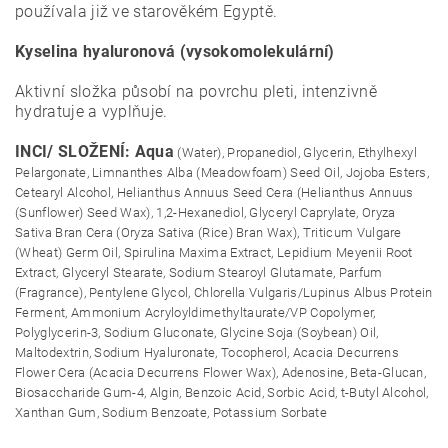
používala již ve starověkém Egyptě.
Kyselina hyaluronová (vysokomolekulární)
Aktivní složka působí na povrchu pleti, intenzivně
hydratuje a vyplňuje.
INCI/ SLOŽENÍ: Aqua
(Water), Propanediol, Glycerin, Ethylhexyl
Pelargonate, Limnanthes Alba (Meadowfoam) Seed Oil, Jojoba Esters,
Cetearyl Alcohol, Helianthus Annuus Seed Cera (Helianthus Annuus
(Sunflower) Seed Wax), 1,2-Hexanediol, Glyceryl Caprylate, Oryza
Sativa Bran Cera (Oryza Sativa (Rice) Bran Wax), Triticum Vulgare
(Wheat) Germ Oil, Spirulina Maxima Extract, Lepidium Meyenii Root
Extract, Glyceryl Stearate, Sodium Stearoyl Glutamate, Parfum
(Fragrance), Pentylene Glycol, Chlorella Vulgaris/Lupinus Albus Protein
Ferment, Ammonium Acryloyldimethyltaurate/VP Copolymer,
Polyglycerin-3, Sodium Gluconate, Glycine Soja (Soybean) Oil,
Maltodextrin, Sodium Hyaluronate, Tocopherol, Acacia Decurrens
Flower Cera (Acacia Decurrens Flower Wax), Adenosine, Beta-Glucan,
Biosaccharide Gum-4, Algin, Benzoic Acid, Sorbic Acid, t-Butyl Alcohol,
Xanthan Gum, Sodium Benzoate, Potassium Sorbate