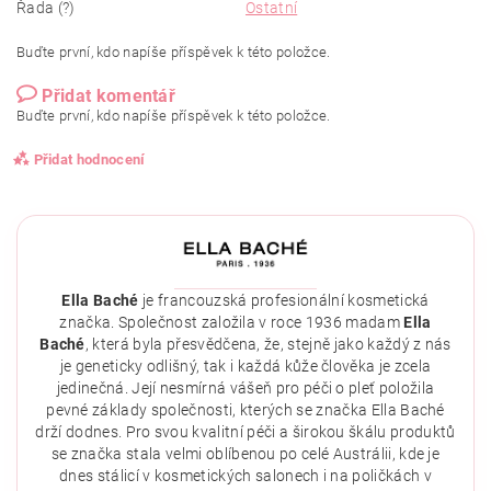
Řada (?)
Ostatní
Buďte první, kdo napíše příspěvek k této položce.
Přidat komentář
Buďte první, kdo napíše příspěvek k této položce.
Přidat hodnocení
Ella Baché
je francouzská profesionální kosmetická
značka. Společnost založila v roce 1936 madam
Ella
Baché
, která byla přesvědčena, že, stejně jako každý z nás
je geneticky odlišný, tak i každá kůže člověka je zcela
jedinečná. Její nesmírná vášeň pro péči o pleť položila
pevné základy společnosti, kterých se značka Ella Baché
drží dodnes. Pro svou kvalitní péči a širokou škálu produktů
se značka stala velmi oblíbenou po celé Austrálii, kde je
dnes stálicí v kosmetických salonech i na poličkách v