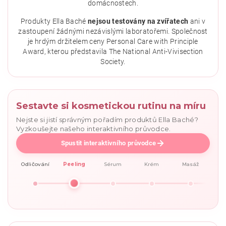
domácnostech.
Vložením hodnocení souhlasíte se
zásadami ochrany
osobních údajů
.
Produkty Ella Baché
nejsou testovány na zvířatech
ani v
zastoupení žádnými nezávislými laboratořemi. Společnost
je hrdým držitelem ceny Personal Care with Principle
Award, kterou představila The National Anti-Vivisection
Society.
Sestavte si kosmetickou rutinu na míru
Nejste si jistí správným pořadím produktů Ella Baché?
Vyzkoušejte našeho interaktivního průvodce.
Spustit interaktivního průvodce
Odličování
Peeling
Sérum
Krém
Masáž