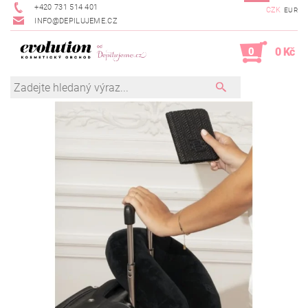
+420 731 514 401
CZK
EUR
INFO@DEPILUJEME.CZ
0
0 Kč