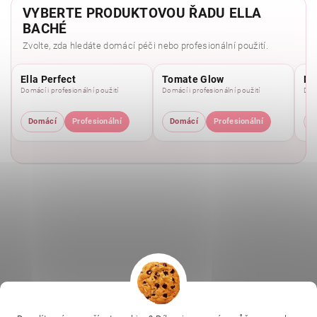
VYBERTE PRODUKTOVOU ŘADU ELLA
BACHÉ
Zvolte, zda hledáte domácí péči nebo profesionální použití.
Ella Perfect
Tomate Glow
Mo
Domácí i profesionální použití
Domácí i profesionální použití
Domá
Domácí
Profesionální
Domácí
Profesionální
D
|
|
|
Ella Baché
L.C.P. Paris
Kosmetická škola