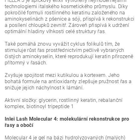
FILLER 3 je špičkový elixír vytvořený nejmodernějšími
technologiemi italského kosmetického průmyslu.
Díky
pokročilé formuli rostlinného keratinu založeného na
aminokyselinách z pšenice a sóji, přispívá k rekonstrukci
a posílení chloupků zevnitř. Zároveň přispívá k udržení
optimální hladiny vlhkosti celé struktury řas.
Také pomáhá znovu vyvážit cyklus folikulů tím, že
stimuluje růst řas prostřednictvím pečlivě vybraných
čistých aminokyselin, které reprodukují keratin přirozeně
přítomný v řasách.
Zvyšuje spojitost mezi kutikulou a kortexem. Jeho
bohatá formule na antioxidanty zlepšuje pružnost řas a
snižuje jejich náchylnost k lámání.
Aktivní složky: glycerin, rostlinný keratin, rebalanční
komplex, biotinoyl tripeptide 1
Inlei Lash Molecular 4: molekulární rekonstrukce pro
řasy a obočí
Molecular 4 je gel na bázi hydrolyzovaných (malých)