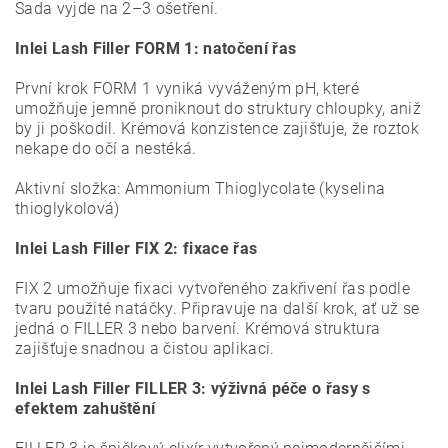
Sada vyjde na 2–3 ošetření.
Inlei Lash Filler FORM 1: natočení řas
První krok FORM 1 vyniká vyváženým pH, které
umožňuje jemně proniknout do struktury chloupky, aniž
by ji poškodil. Krémová konzistence zajišťuje, že roztok
nekape do očí a nestéká.
Aktivní složka: Ammonium Thioglycolate (
kyselina
thioglykolová)
Inlei Lash Filler FIX 2: fixace řas
FIX 2 umožňuje fixaci vytvořeného zakřivení řas podle
tvaru použité natáčky. Připravuje na další krok, ať už se
jedná o FILLER 3 nebo barvení.
Krémová struktura
zajišťuje snadnou a čistou aplikaci.
Inlei Lash Filler FILLER 3: výživná péče o řasy s
efektem zahuštění