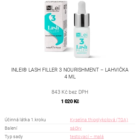
INLEI® LASH FILLER 3 NOURISHMENT – LAHVIČKA
4 ML
843 Kč bez DPH
1 020 Kč
Účinná látka 1.kroku
Kyselina thioglykolová (TGA)
Balení
sáčky
Typ sady
testovací – malá