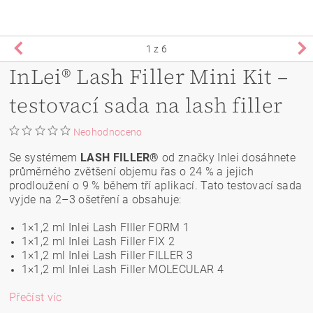
1
z 6
InLei® Lash Filler Mini Kit –
testovací sada na lash filler
Neohodnoceno
Se systémem
LASH FILLER®
od značky Inlei dosáhnete
průměrného zvětšení objemu řas o 24 % a jejich
prodloužení o 9 % během tří aplikací. Tato testovací sada
vyjde na 2–3 ošetření a obsahuje:
1×1,2 ml Inlei Lash FIller FORM 1
1×1,2 ml Inlei Lash Filler FIX 2
1×1,2 ml Inlei Lash Filler FILLER 3
1×1,2 ml Inlei Lash Filler MOLECULAR 4
Přečíst víc