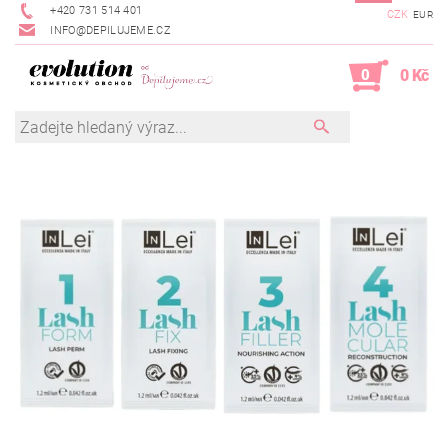
+420 731 514 401
CZK
EUR
INFO@DEPILUJEME.CZ
0
0 Kč