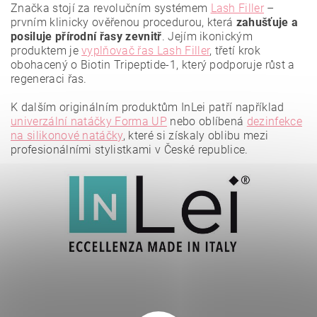
Značka stojí za revolučním systémem
Lash Filler
–
prvním klinicky ověřenou procedurou, která
zahušťuje a
posiluje přírodní řasy zevnitř
. Jejím ikonickým
produktem je
vyplňovač řas Lash Filler
, třetí krok
obohacený o Biotin Tripeptide-1, který podporuje růst a
regeneraci řas.
K dalším originálním produktům InLei patří například
Vložením hodnocení souhlasíte se
zásadami ochrany
osobních údajů
.
univerzální natáčky Forma UP
nebo oblíbená
dezinfekce
na silikonové natáčky
, které si získaly oblibu mezi
profesionálními stylistkami v České republice.