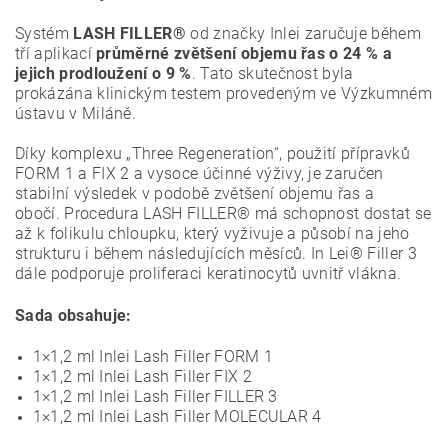
Systém
LASH FILLER®
od značky Inlei zaručuje během
tří aplikací
průměrné zvětšení objemu řas o 24 % a
jejich prodloužení o 9 %
. Tato skutečnost byla
prokázána klinickým testem provedeným ve Výzkumném
ústavu v Miláně.
Díky komplexu „Three Regeneration“, použití přípravků
FORM 1
a FIX 2 a vysoce účinné výživy, je zaručen
stabilní výsledek v podobě zvětšení objemu řas a
obočí. Procedura
LASH FILLER® má schopnost dostat se
až k folikulu chloupku, který vyživuje a působí na jeho
strukturu i během následujících měsíců. In Lei® Filler 3
dále podporuje proliferaci keratinocytů uvnitř vlákna.
Sada obsahuje:
1×1,2 ml Inlei Lash Filler FORM 1
1×1,2 ml Inlei Lash Filler FIX 2
1×1,2 ml Inlei Lash Filler FILLER 3
1×1,2 ml Inlei Lash Filler MOLECULAR 4