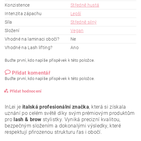
Konzistence
Středně hustá
Intenzita zápachu
Lepší
Síla
Středně silný
Složení
Vegan
Vhodné na laminaci obočí?
Ne
Vhodné na Lash lifting?
Ano
Buďte první, kdo napíše příspěvek k této položce.
Přidat komentář
Buďte první, kdo napíše příspěvek k této položce.
Přidat hodnocení
InLei je
italská profesionální značka
, která si získala
uznání po celém světě díky svým prémiovým produktům
pro
lash & brow
stylistky. Vyniká precizní kvalitou,
bezpečným složením a dokonalými výsledky, které
respektují přirozenou strukturu řas i obočí.