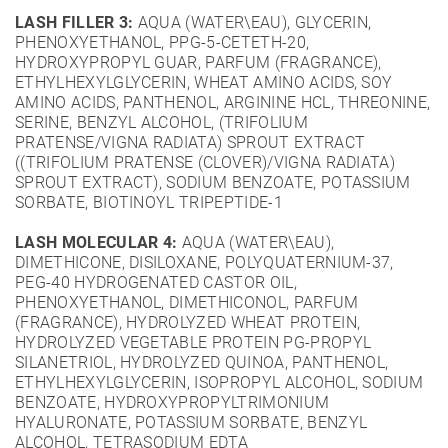
LASH FILLER 3:
AQUA (WATER\EAU), GLYCERIN,
PHENOXYETHANOL, PPG-5-CETETH-20,
HYDROXYPROPYL GUAR, PARFUM (FRAGRANCE),
ETHYLHEXYLGLYCERIN, WHEAT AMINO ACIDS, SOY
AMINO ACIDS, PANTHENOL, ARGININE HCL, THREONINE,
SERINE, BENZYL ALCOHOL, (TRIFOLIUM
PRATENSE/VIGNA RADIATA) SPROUT EXTRACT
((TRIFOLIUM PRATENSE (CLOVER)/VIGNA RADIATA)
SPROUT EXTRACT), SODIUM BENZOATE, POTASSIUM
SORBATE, BIOTINOYL TRIPEPTIDE-1
LASH MOLECULAR 4:
AQUA (WATER\EAU),
DIMETHICONE, DISILOXANE, POLYQUATERNIUM-37,
PEG-40 HYDROGENATED CASTOR OIL,
PHENOXYETHANOL, DIMETHICONOL, PARFUM
(FRAGRANCE), HYDROLYZED WHEAT PROTEIN,
HYDROLYZED VEGETABLE PROTEIN PG-PROPYL
SILANETRIOL, HYDROLYZED QUINOA, PANTHENOL,
ETHYLHEXYLGLYCERIN, ISOPROPYL ALCOHOL, SODIUM
BENZOATE, HYDROXYPROPYLTRIMONIUM
HYALURONATE, POTASSIUM SORBATE, BENZYL
ALCOHOL, TETRASODIUM EDTA