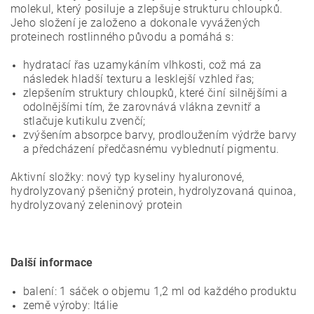
molekul, který posiluje a zlepšuje strukturu chloupků.
Jeho složení je založeno a dokonale vyvážených
proteinech rostlinného původu a pomáhá s:
hydratací řas uzamykáním vlhkosti, což má za
následek hladší texturu a lesklejší vzhled řas;
zlepšením struktury chloupků, které činí silnějšími a
odolnějšími tím, že zarovnává vlákna zevnitř a
stlačuje kutikulu zvenčí;
zvýšením absorpce barvy, prodloužením výdrže barvy
a předcházení předčasnému vyblednutí pigmentu.
Aktivní složky: nový typ kyseliny hyaluronové,
hydrolyzovaný pšeničný protein, hydrolyzovaná quinoa,
hydrolyzovaný zeleninový protein
Další informace
balení: 1 sáček o objemu 1,2 ml od každého produktu
země výroby: Itálie