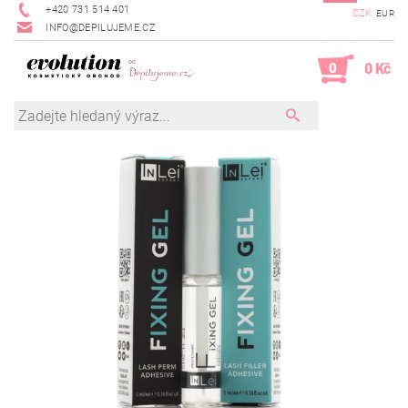
+420 731 514 401
CZK
EUR
INFO@DEPILUJEME.CZ
0
0 Kč