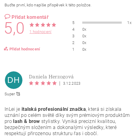
Buďte první, kdo napíše příspěvek k této položce.
Přidat komentář
5,0
5
1x
4
0x
1 hodnocení
3
0x
2
0x
Přidat hodnocení
1
0x
Daniela Herzogová
DH
|
3.12.2023
Super 🥰
InLei je
italská profesionální značka
, která si získala
uznání po celém světě díky svým prémiovým produktům
pro
lash & brow
stylistky. Vyniká precizní kvalitou,
bezpečným složením a dokonalými výsledky, které
respektují přirozenou strukturu řas i obočí.