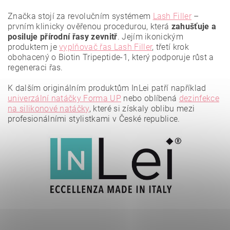
Vložením hodnocení souhlasíte se
zásadami ochrany
Značka stojí za revolučním systémem
Lash Filler
–
osobních údajů
.
prvním klinicky ověřenou procedurou, která
zahušťuje a
posiluje přírodní řasy zevnitř
. Jejím ikonickým
produktem je
vyplňovač řas Lash Filler
, třetí krok
obohacený o Biotin Tripeptide-1, který podporuje růst a
regeneraci řas.
K dalším originálním produktům InLei patří například
univerzální natáčky Forma UP
nebo oblíbená
dezinfekce
na silikonové natáčky
, které si získaly oblibu mezi
profesionálními stylistkami v České republice.