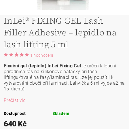
InLei® FIXING GEL Lash
Filler Adhesive – lepidlo na
lash lifting 5 ml
1 hodnocení
Fixační gel (lepidlo) InLei Fixing Gel
je určen k lepení
přírodních řas na silikonové natáčky při lash
liftingu/trvalé na řasy/laminaci řas. Lze jej použít i k
vytvarování obočí při laminaci. Lahvička 5 ml vyjde až na
15 klientů.
Přečíst víc
Dostupnost
Skladem
640 Kč