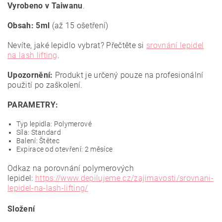
Vyrobeno v Taiwanu
.
Obsah: 5ml
(až 15 ošetření)
Nevíte, jaké lepidlo vybrat? Přečtěte si
srovnání lepidel
na lash lifting
.
Upozornění:
Produkt je určený pouze na profesionální
použití po zaškolení.
PARAMETRY:
Typ lepidla: Polymerové
Síla: Standard
Balení: Štětec
Expirace od otevření: 2 měsíce
Odkaz na porovnání polymerových
lepidel:
https://www.depilujeme.cz/
zajimavosti/srovnani-
lepidel-
na-lash-lifting/
Složení