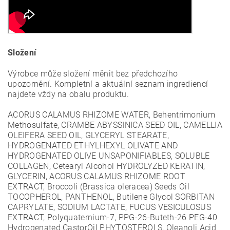
Složení
Výrobce může složení měnit bez předchozího
upozornění. Kompletní a aktuální seznam ingrediencí
najdete vždy na obalu produktu.
ACORUS CALAMUS RHIZOME WATER, Behentrimonium
Methosulfate, CRAMBE ABYSSINICA SEED OIL, CAMELLIA
OLEIFERA SEED OIL, GLYCERYL STEARATE,
HYDROGENATED ETHYLHEXYL OLIVATE AND
HYDROGENATED OLIVE UNSAPONIFIABLES, SOLUBLE
COLLAGEN, Cetearyl Alcohol HYDROLYZED KERATIN,
GLYCERIN, ACORUS CALAMUS RHIZOME ROOT
EXTRACT, Broccoli (Brassica oleracea) Seeds Oil
TOCOPHEROL, PANTHENOL, Butilene Glycol SORBITAN
CAPRYLATE, SODIUM LACTATE, FUCUS VESICULOSUS
EXTRACT, Polyquaternium-7, PPG-26-Buteth-26 PEG-40
Hydrogenated CastorOil PHYTOSTEROLS, Oleanoli Acid