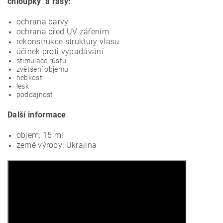
chloupky a řasy:
ochrana barvy
ochrana před UV zářením
rekonstrukce struktury vlasu
účinek proti vypadávání
stimulace růstu
zvětšení objemu
hebkost
lesk
poddajnost
Další informace
objem: 15 ml
země výroby: Ukrajina