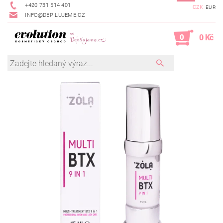
+420 731 514 401
CZK
EUR
INFO@DEPILUJEME.CZ
0
0 Kč