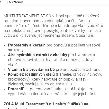
HODNOCENÍ
MULTI-TREATMENT BTX 9 v 1 byl speciálně navržený
pro hloubkovou obnovu chloupků obočí a řas po
chemickém ošetření. Účinně rekonstruuje vlasovou kůru
na molekulární úrovni, poskytuje intenzivní hydrataci a
výživu díky svému jedinečnému složení. Obsahuje:
Fytosteroly a keratin
pro obnovu a posílení vlasové
struktury.
Aira hydrolát a extrakt z chaluhy
pro hydrataci a
obnovu zdraví vlasu. hydratují a obnovují zdraví
vlasů.
Vitamín E a provitamín B5
pro antioxidační ochranu.
Komplex rostlinných olejů
(kamélie, olivový, ricinový,
brokolicový), který nasycuje chloupky a řasy
živinami, zvyšuje jejich objem a sílu.
Procapil™
– patentovaná látka, která bojuje proti
vypadávání chloupků a která stimuluje jejich růst.
ZOLA Multi-Treatment 9 v 1 nabízí 9 účinků na