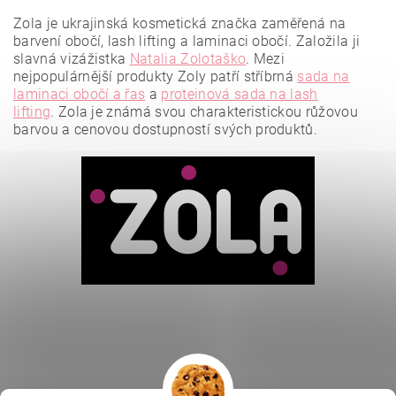
Zola je ukrajinská kosmetická značka zaměřená na
barvení obočí, lash lifting a laminaci obočí. Založila ji
slavná vizážistka
Natalia Zolotaško
.
Mezi
nejpopulárnější produkty Zoly patří stříbrná
sada na
laminaci obočí a řas
a
proteinová sada na lash
lifting
.
Zola je známá svou charakteristickou růžovou
barvou a cenovou dostupností svých produktů.
Vložením hodnocení souhlasíte se
zásadami ochrany
osobních údajů
.