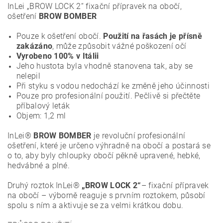
InLei „BROW LOCK 2“ fixační přípravek na obočí,
ošetření
BROW BOMBER
Pouze k ošetření obočí.
Použití na řasách je přísně
zakázáno
, může způsobit vážné poškození očí
Vyrobeno 100% v Itálii
Jeho hustota byla vhodně stanovena tak, aby se
nelepil
Při styku s vodou nedochází ke změně jeho účinnosti
Pouze pro profesionální použití. Pečlivě si přečtěte
příbalový leták
Objem: 1,2 ml
InLei®
BROW BOMBER
je revoluční profesionální
ošetření, které je určeno výhradně na obočí a postará se
o to, aby byly chloupky obočí pěkně upravené, hebké,
hedvábné a plné.
Druhý roztok InLei®
„BROW LOCK
2“
– fixační přípravek
na obočí – výborně reaguje s prvním roztokem, působí
spolu s ním a aktivuje se za velmi krátkou dobu.