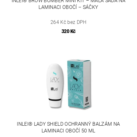
INLEI® BROW BOMBER MINI KIT – MALÁ SADA NA
LAMINACI OBOČÍ – SÁČKY
264 Kč bez DPH
320 Kč
INLEI® LADY SHIELD OCHRANNÝ BALZÁM NA
LAMINACI OBOČÍ 50 ML