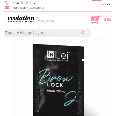
+420 731 514 401
CZK
EUR
INFO@DEPILUJEME.CZ
0
0 Kč