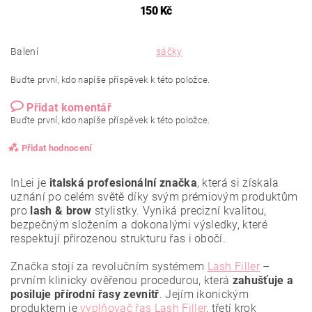
150 Kč
Balení
sáčky
Buďte první, kdo napíše příspěvek k této položce.
Přidat komentář
Buďte první, kdo napíše příspěvek k této položce.
Přidat hodnocení
InLei je
italská profesionální značka
, která si získala
uznání po celém světě díky svým prémiovým produktům
pro
lash & brow
stylistky. Vyniká precizní kvalitou,
bezpečným složením a dokonalými výsledky, které
respektují přirozenou strukturu řas i obočí.
Značka stojí za revolučním systémem
Lash Filler
–
prvním klinicky ověřenou procedurou, která
zahušťuje a
posiluje přírodní řasy zevnitř
. Jejím ikonickým
produktem je
vyplňovač řas Lash Filler
, třetí krok