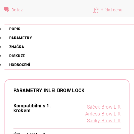
Dotaz
Hlídat cenu
POPIS
PARAMETRY
ZNAČKA
DISKUZE
HODNOCENÍ
PARAMETRY INLEI BROW LOCK
Kompatibilní s 1.
Sáček Brow Lift
krokem
Airless Brow Lift
Sáčky Brow Lift