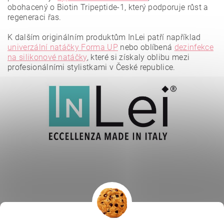
obohacený o Biotin Tripeptide-1, který podporuje růst a
regeneraci řas.
K dalším originálním produktům InLei patří například
Vložením hodnocení souhlasíte se
zásadami ochrany
osobních údajů
.
univerzální natáčky Forma UP
nebo oblíbená
dezinfekce
na silikonové natáčky
, které si získaly oblibu mezi
profesionálními stylistkami v České republice.
|
|
|
Ella Baché
L.C.P. Paris
Kosmetická škola