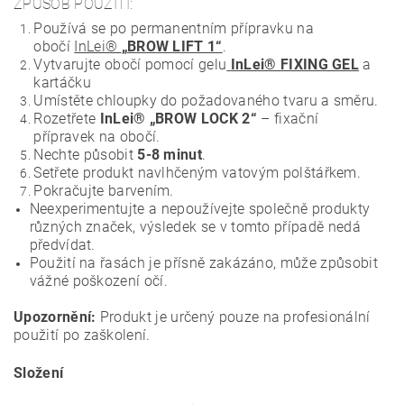
ZPŮSOB POUŽITÍ:
Používá se po permanentním přípravku na
obočí
InLei®
„BROW LIFT 1“
.
Vytvarujte obočí pomocí gelu
InLei® FIXING GEL
a
kartáčku
Umístěte chloupky do požadovaného tvaru a směru.
Rozetřete
InLei® „BROW LOCK 2“
– fixační
přípravek na obočí.
Nechte působit
5-8 minut
.
Setřete produkt
navlhčeným vatovým polštářkem.
Pokračujte barvením.
Neexperimentujte a nepoužívejte společně produkty
různých značek, výsledek se v tomto případě nedá
předvídat.
Použití na řasách je přísně zakázáno, může způsobit
vážné poškození očí.
Upozornění:
Produkt je určený pouze na profesionální
použití po zaškolení.
Složení