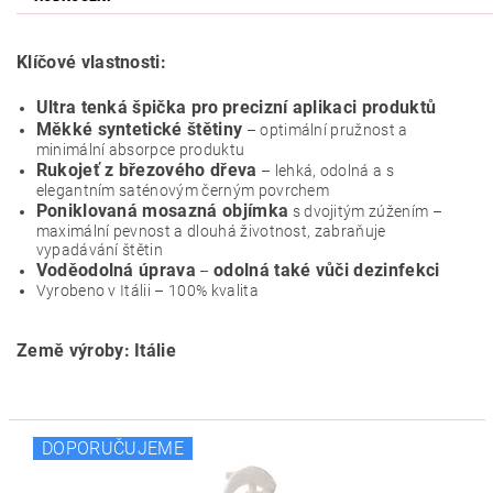
Klíčové vlastnosti:
Ultra tenká špička pro
precizní aplikaci produktů
Měkké syntetické štětiny
– optimální pružnost a
minimální absorpce produktu
Rukojeť z březového dřeva
– lehká, odolná a s
elegantním saténovým černým povrchem
Poniklovaná mosazná objímka
s dvojitým zúžením –
maximální pevnost a dlouhá životnost, zabraňuje
vypadávání štětin
Voděodolná úprava
odolná také vůči dezinfekci
–
Vyrobeno v Itálii – 100% kvalita
Země výroby: Itálie
DOPORUČUJEME