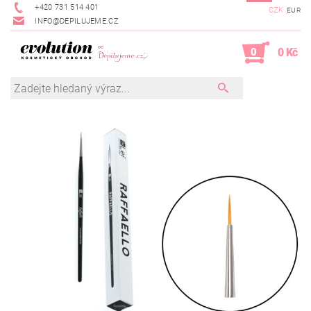
+420 731 514 401
CZK
EUR
INFO@DEPILUJEME.CZ
0
0 Kč