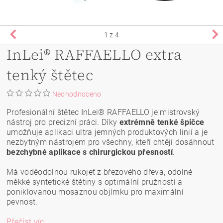
1
z 4
InLei® RAFFAELLO extra
tenký štětec
Neohodnoceno
Profesionální štětec InLei® RAFFAELLO je mistrovský
nástroj pro precizní práci. Díky
extrémně tenké špičce
umožňuje aplikaci ultra jemných produktových linií a je
nezbytným nástrojem pro všechny, kteří chtějí dosáhnout
bezchybné aplikace s chirurgickou přesností
.
Má voděodolnou rukojeť z březového dřeva, odolné
měkké syntetické štětiny s optimální pružností a
poniklovanou mosaznou objímku pro maximální
pevnost.
Přečíst víc