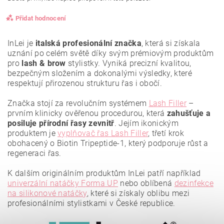
Přidat hodnocení
InLei je
italská profesionální značka
, která si získala
uznání po celém světě díky svým prémiovým produktům
pro
lash & brow
stylistky. Vyniká precizní kvalitou,
bezpečným složením a dokonalými výsledky, které
respektují přirozenou strukturu řas i obočí.
Značka stojí za revolučním systémem
Lash Filler
–
prvním klinicky ověřenou procedurou, která
zahušťuje a
posiluje přírodní řasy zevnitř
. Jejím ikonickým
produktem je
vyplňovač řas Lash Filler
, třetí krok
obohacený o Biotin Tripeptide-1, který podporuje růst a
regeneraci řas.
K dalším originálním produktům InLei patří například
Vložením hodnocení souhlasíte se
zásadami ochrany
osobních údajů
.
univerzální natáčky Forma UP
nebo oblíbená
dezinfekce
na silikonové natáčky
, které si získaly oblibu mezi
profesionálními stylistkami v České republice.