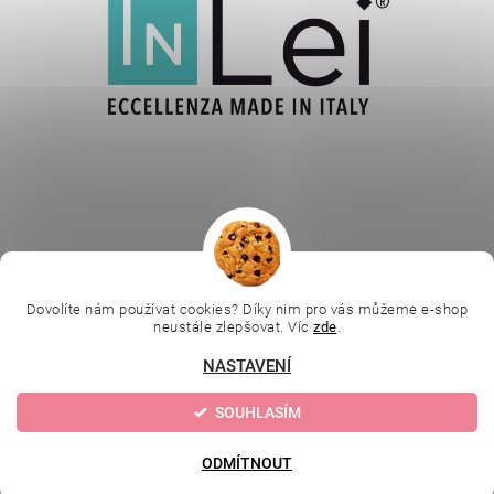
|
|
|
Ella Baché
L.C.P. Paris
Kosmetická škola
|
Online kosmetické kurzy
Kozmetickyobchod.sk
Dovolíte nám používat cookies? Díky nim pro vás můžeme e-shop
neustále zlepšovat. Víc
zde
.
NASTAVENÍ
Upravit nastavení
2026 © Evolution | Depilujeme.cz, všechna práva vyhrazena
SOUHLASÍM
cookies
Vytvořil Shoptet
ODMÍTNOUT