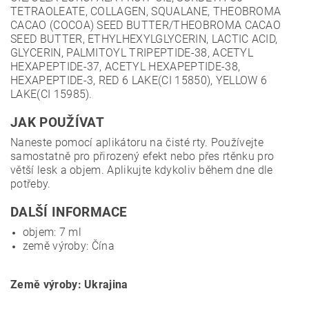
TETRAOLEATE, COLLAGEN, SQUALANE, THEOBROMA
CACAO (COCOA) SEED BUTTER/THEOBROMA CACAO
SEED BUTTER, ETHYLHEXYLGLYCERIN, LACTIC ACID,
GLYCERIN, PALMITOYL TRIPEPTIDE-38, ACETYL
HEXAPEPTIDE-37, ACETYL HEXAPEPTIDE-38,
HEXAPEPTIDE-3, RED 6 LAKE(CI 15850), YELLOW 6
LAKE(CI 15985).
JAK POUŽÍVAT
Naneste pomocí aplikátoru na čisté rty. Používejte
samostatně pro přirozený efekt nebo přes rtěnku pro
větší lesk a objem. Aplikujte kdykoliv během dne dle
potřeby.
DALŠÍ INFORMACE
objem: 7 ml
země výroby: Čína
Země výroby: Ukrajina