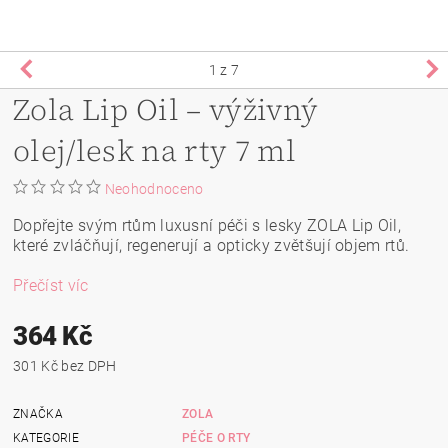
1
z 7
Zola Lip Oil – výživný
olej/lesk na rty 7 ml
Neohodnoceno
Dopřejte svým rtům luxusní péči s lesky ZOLA Lip Oil,
které zvláčňují, regenerují a opticky zvětšují objem rtů.
Přečíst víc
364 Kč
301 Kč bez DPH
ZNAČKA
ZOLA
KATEGORIE
PÉČE O RTY