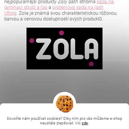
nejpopulárnější produkty Zoly patří stříbrná
sada na
laminaci obočí a řas
a
proteinová sada na lash
lifting
.
Zola je známá svou charakteristickou růžovou
barvou a cenovou dostupností svých produktů.
Vložením hodnocení souhlasíte se
zásadami ochrany
osobních údajů
.
|
|
|
Ella Baché
L.C.P. Paris
Kosmetická škola
|
Dovolíte nám používat cookies? Díky nim pro vás můžeme e-shop
Online kosmetické kurzy
Kozmetickyobchod.sk
neustále zlepšovat. Víc
zde
.