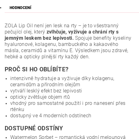
HODNOCENÍ
ZOLA Lip Oil není jen lesk na rty – je to všestranný
pečující olej, který
zvlhčuje, vyživuje a chrání rty s
jemným leskem bez lepivosti.
Spojuje benefity kyseliny
hyaluronové, kolagenu, bambuckého a kakaového
másla, ceramidů a vitamínu E. Výsledkem jsou zdravé,
hebké a opticky plnější rty každý den.
PROČ SI HO OBLÍBÍTE?
intenzivně hydratuje a vyživuje díky kolagenu,
ceramidům a přírodním olejům
vytváří lesklý efekt bez lepivosti
opticky zvětšuje objem rtů
vhodný pro samostatné použití i pro nanesení přes
rtěnku
dostupný ve 4 moderních odstínech
DOSTUPNÉ ODSTÍNY
Watermelon Sorbet – romantická vodní melounová