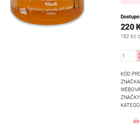
Dostupn
220 
1
KÓD PR
ZNAČK
WEBOVÁ
ZNAČK
KATEGO