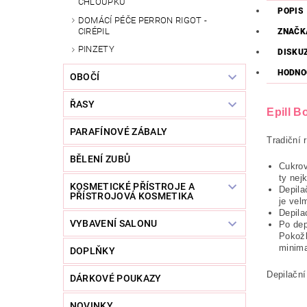
CHLOUPKŮ
POPIS
DOMÁCÍ PÉČE PERRON RIGOT -
CIRÉPIL
ZNAČK
PINZETY
DISKUZ
HODNOC
OBOČÍ
ŘASY
Epill B
PARAFÍNOVÉ ZÁBALY
Tradiční 
BĚLENÍ ZUBŮ
Cukrov
ty nejk
KOSMETICKÉ PŘÍSTROJE A
Depila
PŘÍSTROJOVÁ KOSMETIKA
je vel
Depila
VYBAVENÍ SALONU
Po dep
Pokožk
minima
DOPLŇKY
Depilační
DÁRKOVÉ POUKAZY
NOVINKY