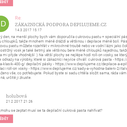
ĚDĚT
Re:
ZD
ZÁKAZNICKÁ PODPORA DEPILUJEME.CZ
14.3.2017 15:17
ý den, na menší plochy bych vám doporučila cukrovou pastu + speciální pás
u chloupků, takže mnohem méně dráždí a většinou i depilace méně bolí. Pásky 
ovou pastu můžete rozehřát v mikrovlnné troubě nebo ve vodní lázni jako čo
stržný vosk je také šetrný, ale většinou bere méně chloupků najednou, takž
a mi přijde vhodnější :) Na větší plochy se nejlépe hodí roll-on vosky, se 
 odkazy na výrobky, které si zákazníci nejvíce chválí: cukrová pasta - https
a-klasik-400-g/ depilační pásky - https://www.depilujeme.cz/depilace-a-epi
laci roll-on vosky - https://www.depilujeme.cz/sady-a-vyhodna-baleni-2/ita
ženo vše, co potřebujete. Pokud byste si sadu chtěla složit sama, ráda vám 
ná, určitě ji zkuste.
holubová
21.2.2017 21:26
,mohu se zeptat musí se ta depilační cukrová pasta nahřívat?
ĚDĚT