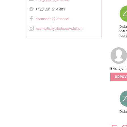
+420 731 514 401
Kosmetický obchod
Dobr
kosmetickyobchodevolution
vytr
tepl
Existuje n
ODPOV
Dobr