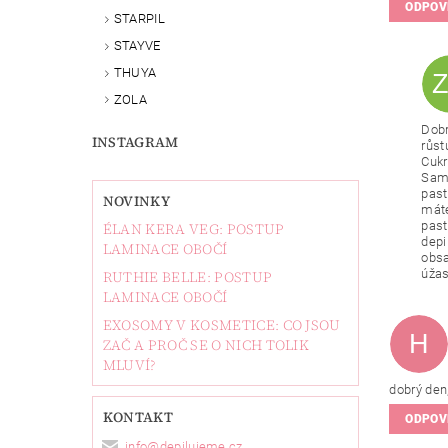
ODPOV
STARPIL
STAYVE
THUYA
ZOLA
Dobr
INSTAGRAM
růst
Cukr
Samo
past
NOVINKY
máte
past
ÉLAN KERA VEG: POSTUP
depi
LAMINACE OBOČÍ
obsa
úžas
RUTHIE BELLE: POSTUP
LAMINACE OBOČÍ
EXOSOMY V KOSMETICE: CO JSOU
H
ZAČ A PROČ SE O NICH TOLIK
MLUVÍ?
dobrý den
KONTAKT
ODPOV
info
@
depilujeme.cz