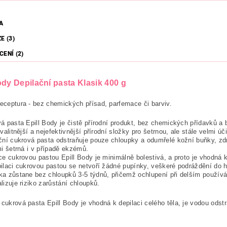
A
E (3)
ENÍ (2)
ody Depilační pasta Klasik 400 g
receptura - bez chemických přísad, parfemace či barviv.
á pasta Epill Body je čistě přírodní produkt, bez chemických přídavků a 
valitnější a nejefektivnější přírodní složky pro šetrnou, ale stále velmi úč
ční cukrová pasta odstraňuje pouze chloupky a odumřelé kožní buňky, zd
mi šetrná i v případě ekzémů.
ce cukrovou pastou Epill Body je minimálně bolestivá, a proto je vhodná k 
ilaci cukrovou pastou se netvoří žádné pupínky, veškeré podráždění do 
a zůstane bez chloupků 3-5 týdnů, přičemž ochlupení při delším použí
lizuje riziko zarůstání chloupků.
 cukrová pasta Epill Body je vhodná k depilaci celého těla, je vodou odstr