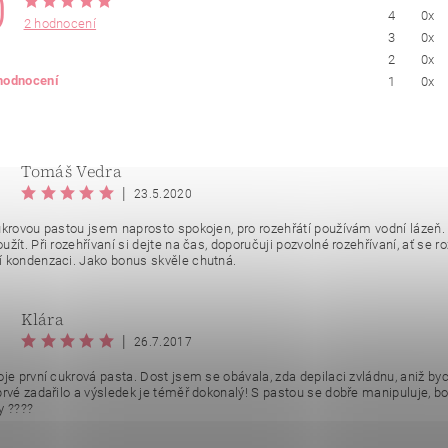
0
4
0x
2 hodnocení
3
0x
2
0x
 hodnocení
1
0x
Tomáš Vedra
|
23.5.2020
ukrovou pastou jsem naprosto spokojen, pro rozehřátí používám vodní lázeň
žít. Při rozehřívaní si dejte na čas, doporučuji pozvolné rozehřívaní, ať se
 kondenzaci. Jako bonus skvěle chutná.
Klára
ním hodnocení souhlasíte se
zásadami ochrany osobních údajů
.
|
26.7.2017
oje první cukrová pasta. Dost jsem se obávala, zda depilaci zvládnu, aniž by
prvé zadařilo a výsledek je téměř dokonalý! S pastou se dobře manipuluje, bo
y ????