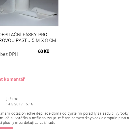
DEPILAČNÍ PÁSKY PRO
ROVOU PASTU 5 M X 8 CM
60 Kč
 bez DPH
at komentář
Jiřina
14.3.2017 15:16
,mám dotaz ohledně depilace doma,co byste mi poradily za sadu či výrobky 
mi dělali vyrážky a nešlo to, zaujal mě ten samostržný vosk a ampule proti r
ší plochy moc děkuji za vaší radu