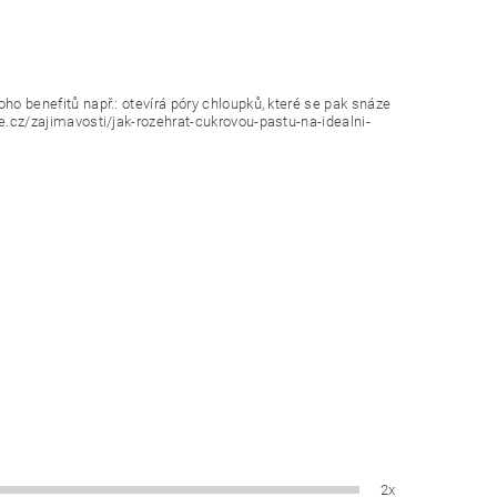
o benefitů např.: otevírá póry chloupků, které se pak snáze
.cz/zajimavosti/jak-rozehrat-cukrovou-pastu-na-idealni-
2x