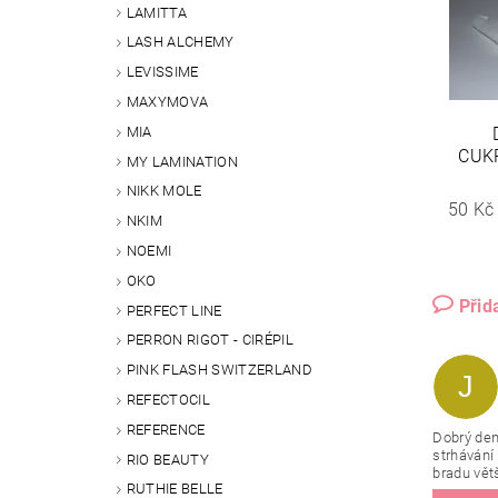
LAMITTA
LASH ALCHEMY
LEVISSIME
MAXYMOVA
MIA
CUK
MY LAMINATION
NIKK MOLE
50 Kč
NKIM
NOEMI
OKO
Přid
PERFECT LINE
PERRON RIGOT - CIRÉPIL
PINK FLASH SWITZERLAND
J
REFECTOCIL
REFERENCE
Dobrý den
strhávání 
RIO BEAUTY
bradu vět
RUTHIE BELLE