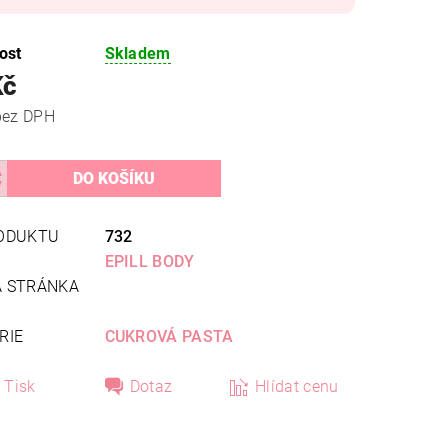
ost
Skladem
Kč
82 Kč bez DPH
ODUKTU
732
A
EPILL BODY
 STRÁNKA
Y
RIE
CUKROVÁ PASTA
Tisk
Dotaz
Hlídat cenu