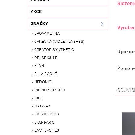
Složení
AKCE
ZNAČKY
Vyrobe
BROW XENNA
CAREVNA (VIOLET LASHES)
CREATOR SYNTHETIC
Upozorn
DR. SPICULE
ÉLAN
Země vý
ELLA BACHÉ
HEDONIC
SOUVIS
INFINITY HYBRID
INLEI
ITALWAX
KATYA VINOG
L.C.P.PARIS
LAMI LASHES