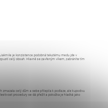
. Jakmile je konzistence podobná tekutému medu jde v
 rozpustí celý obsah. Hlavně se zavřeným víkem, zabráníte tím
ch zmazala celý dům a sebe přilepila k podlaze, ale kupodivu
lestivost procedury se dá přežít a pokožka je hladká jako