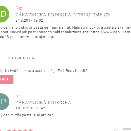
Re:
ZD
ZÁKAZNICKÁ PODPORA DEPILUJEME.CZ
21.3.2017 19:02
ý den, ano cukrová pasta se musí nahřát. Nahřátím cukrová pasta získá mnoh
hnout. Návod jak pastu snadno nahřát naleznete zde: https://www.depilujeme
otu/ S pozdravem depilujeme.cz
19.10.2016 17:42
ějaká tvrdší cukrová pasta, než je Epill Body Klasik?
ĚDĚT
Re:
ZP
ZÁKAZNICKÁ PODPORA
19.10.2016 17:42
ý den, tvrdší pasta je al attuta :)
5