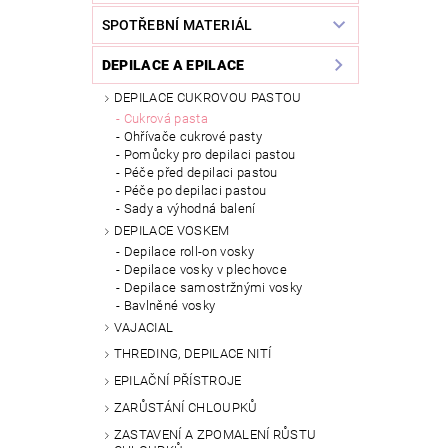
SPOTŘEBNÍ MATERIÁL
DEPILACE A EPILACE
DEPILACE CUKROVOU PASTOU
Cukrová pasta
Ohřívače cukrové pasty
Pomůcky pro depilaci pastou
Péče před depilaci pastou
Péče po depilaci pastou
Sady a výhodná balení
DEPILACE VOSKEM
Depilace roll-on vosky
Depilace vosky v plechovce
Depilace samostržnými vosky
Bavlněné vosky
VAJACIAL
THREDING, DEPILACE NITÍ
EPILAČNÍ PŘÍSTROJE
ZARŮSTÁNÍ CHLOUPKŮ
ZASTAVENÍ A ZPOMALENÍ RŮSTU