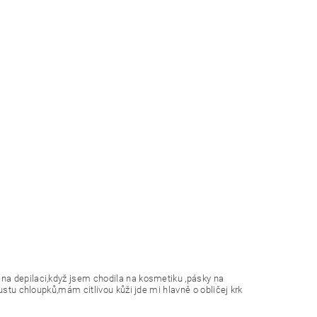
na depilaci,když jsem chodila na kosmetiku ,pásky na
ustu chloupků,mám citlivou kůži jde mi hlavně o obličej krk