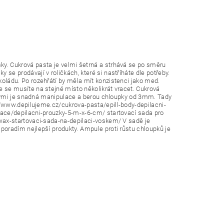
ky. Cukrová pasta je velmi šetrná a strhává se po směru
se prodávají v roličkách, které si nastříháte dle potřeby.
koládu. Po rozehřátí by měla mít konzistenci jako med.
e se musíte na stejné místo několikrát vracet. Cukrová
kterými je snadná manipulace a berou chloupky od 3mm. Tady
://www.depilujeme.cz/cukrova-pasta/epill-body-depilacni-
lace/depilacni-prouzky-5-m-x-6-cm/ startovací sada pro
lwax-startovaci-sada-na-depilaci-voskem/ V sadě je
poradím nejlepší produkty. Ampule proti růstu chloupků je