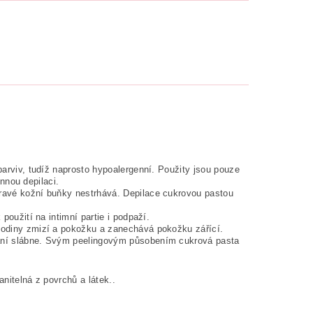
barviv, tudíž naprosto hypoalergenní. Použity jsou pouze
innou depilaci.
ravé kožní buňky nestrhává. Depilace cukrovou pastou
použití na intimní partie i podpaží.
hodiny zmizí a pokožku a zanechává pokožku zářící.
vání slábne. Svým peelingovým působením cukrová pasta
anitelná z povrchů a látek..