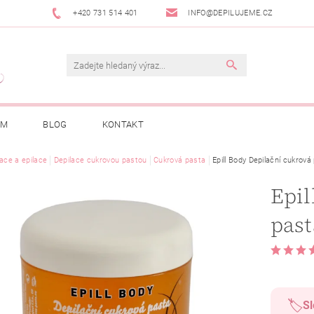
+420 731 514 401
INFO@DEPILUJEME.CZ
AM
BLOG
KONTAKT
lace a epilace
Depilace cukrovou pastou
Cukrová pasta
Epill Body Depilační cukrová
Epil
past
🏷️
Sl