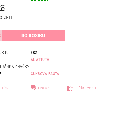
Kč
 Kč bez DPH
UKTU
382
AL ATTUTA
TRÁNKA ZNAČKY
E
CUKROVÁ PASTA
Tisk
Dotaz
Hlídat cenu