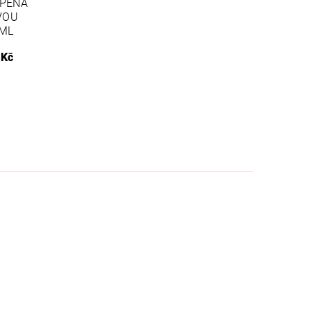
 PĚNA
VOU
 ML
 Kč