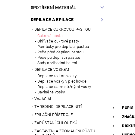
SPOTŘEBNÍ MATERIÁL
DEPILACE A EPILACE
DEPILACE CUKROVOU PASTOU
Cukrová pasta
Ohřívače cukrové pasty
Pomůcky pro depilaci pastou
Péče před depilaci pastou
Péče po depilaci pastou
Sady a výhodná balení
DEPILACE VOSKEM
Depilace roll-on vosky
Depilace vosky v plechovce
Depilace samostržnými vosky
Bavlněné vosky
VAJACIAL
THREDING, DEPILACE NITÍ
POPIS
EPILAČNÍ PŘÍSTROJE
ZNAČK
ZARŮSTÁNÍ CHLOUPKŮ
DISKU
ZASTAVENÍ A ZPOMALENÍ RŮSTU