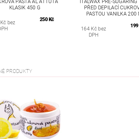
KROVÁ PASTA AL ATTUTA
ITALWAX PRE-SUGARING
KLASIK 450 G
PŘED DEPILACÍ CUKRO
PASTOU VANILKA 200
250 Kč
 Kč bez
199
DPH
164 Kč bez
DPH
NÉ PRODUKTY