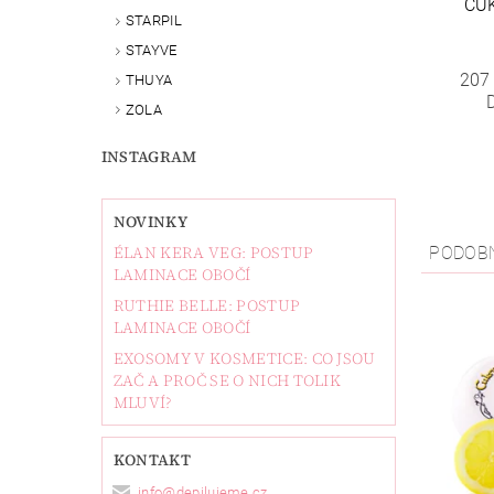
CU
STARPIL
STAYVE
207
THUYA
ZOLA
INSTAGRAM
NOVINKY
ÉLAN KERA VEG: POSTUP
PODOB
LAMINACE OBOČÍ
RUTHIE BELLE: POSTUP
LAMINACE OBOČÍ
EXOSOMY V KOSMETICE: CO JSOU
ZAČ A PROČ SE O NICH TOLIK
MLUVÍ?
KONTAKT
info
@
depilujeme.cz