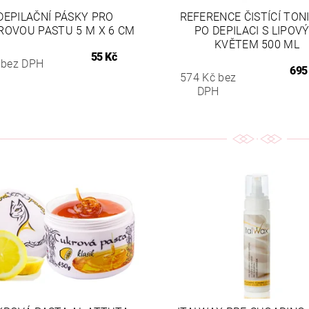
DEPILAČNÍ PÁSKY PRO
REFERENCE ČISTÍCÍ TO
ROVOU PASTU 5 M X 6 CM
PO DEPILACI S LIPOV
KVĚTEM 500 ML
55 Kč
 bez DPH
695
574 Kč bez
DPH