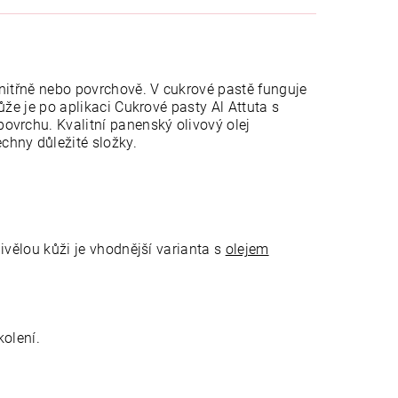
 vnitřně nebo povrchově. V cukrové pastě funguje
Kůže je po aplikaci Cukrové pasty Al Attuta s
ovrchu. Kvalitní panenský olivový olej
chny důležité složky.
livělou kůži je vhodnější varianta s
olejem
kolení.