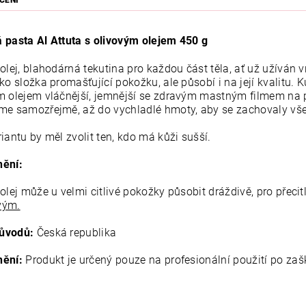
CENÍ
 pasta Al Attuta s olivovým olejem 450 g
 olej, blahodárná tekutina pro každou část těla, ať už užíván
ko složka promašťující pokožku, ale působí i na její kvalitu. 
m olejem vláčnější, jemnější se zdravým mastným filmem na p
me samozřejmě, až do vychladlé hmoty, aby se zachovaly vše
iantu by měl zvolit ten, kdo má kůži sušší.
ění:
olej může u velmi citlivé pokožky působit dráždivě, pro přecit
vým.
ůvodů:
Česká republika
ění:
Produkt je určený pouze na profesionální použití po zaš