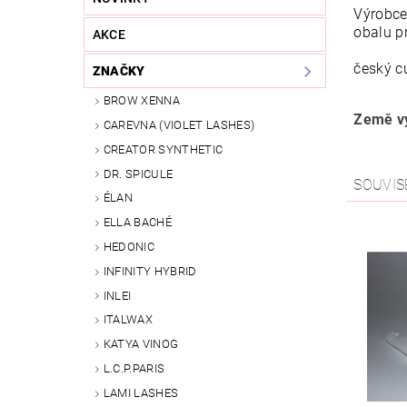
Výrobce
obalu p
AKCE
český cu
ZNAČKY
BROW XENNA
Země vý
CAREVNA (VIOLET LASHES)
CREATOR SYNTHETIC
DR. SPICULE
SOUVIS
ÉLAN
ELLA BACHÉ
HEDONIC
INFINITY HYBRID
INLEI
ITALWAX
KATYA VINOG
L.C.P.PARIS
LAMI LASHES