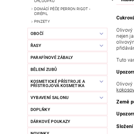
HODNO
CHLOUPKŮ
DOMÁCÍ PÉČE PERRON RIGOT -
CIRÉPIL
Cukrová
PINZETY
Olivový
OBOČÍ
nejen ja
olivový
ŘASY
přidává
PARAFÍNOVÉ ZÁBALY
Tuto var
BĚLENÍ ZUBŮ
Upozorn
KOSMETICKÉ PŘÍSTROJE A
Olivový 
PŘÍSTROJOVÁ KOSMETIKA
kokoso
VYBAVENÍ SALONU
Země p
DOPLŇKY
Upozorn
DÁRKOVÉ POUKAZY
Složení
NOVINKY