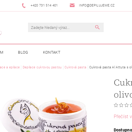
+420 731 514 401
INFO@DEPILUJEME.CZ
AM
BLOG
KONTAKT
lace a epilace
Depilace cukrovou pastou
Cukrová pasta
Cukrová pasta Al Attuta s o
Cukr
oliv
Přečíst v
Dostupno