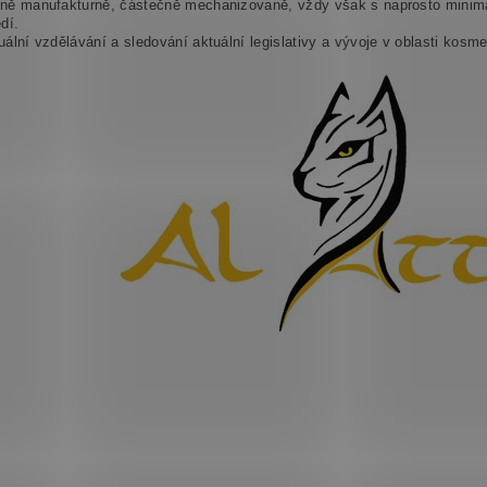
ně manufakturně, částečně mechanizovaně, vždy však s naprosto minimá
dí.
uální vzdělávání a sledování aktuální legislativy a vývoje v oblasti kosme
ním hodnocení souhlasíte se
zásadami ochrany osobních údajů
.