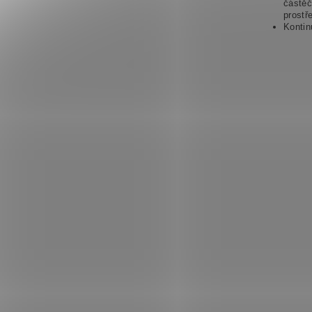
částěč
prostře
Kontin
Vlože