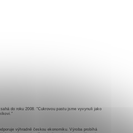
e sahá do roku 2008. "Cukrovou pastu jsme vyvynuli jako
íkovi."
 podporuje výhradně českou ekonomiku. Výroba probíhá