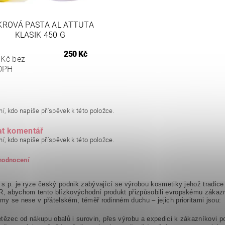
KROVÁ PASTA AL ATTUTA
KLASIK 450 G
250 Kč
 Kč bez
DPH
í, kdo napíše příspěvek k této položce.
at komentář
í, kdo napíše příspěvek k této položce.
 hodnocení
a s.p. je ryze český podnik zabývající se výrobou kosmetiky jehož tradic
R, abychom tento blízkovýchodní produkt přizpůsobili evropskému zákazn
rmy se nese v přátelském, téměř rodinném duchu – jejich prioritami jsou:
etězec od nákupu obalů i surovin, přes výrobu a expedici k zákazníkovi