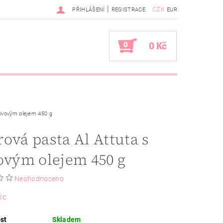
|
CZK
PŘIHLÁŠENÍ
REGISTRACE
EUR
0
0 Kč
livovým olejem 450 g
ová pasta Al Attuta s
ovým olejem 450 g
Neohodnoceno
íc
st
Skladem