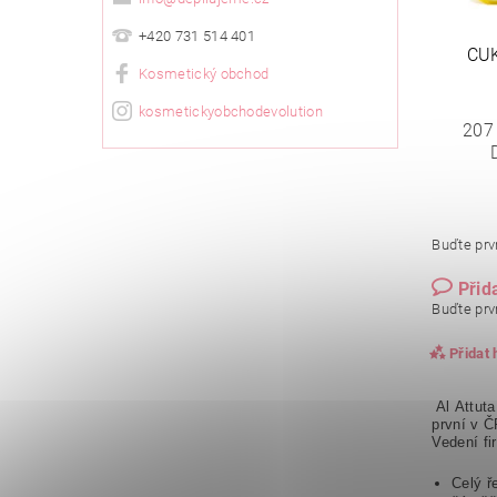
+420 731 514 401
CU
Kosmetický obchod
kosmetickyobchodevolution
207
Buďte prvn
Přid
Buďte prvn
Přidat
Al Attut
první v Č
Vedení fi
Celý ř