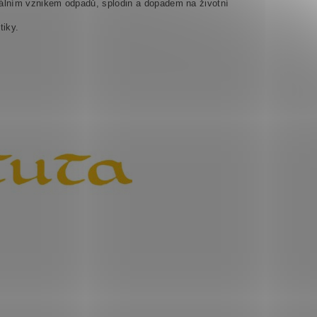
lním vznikem odpadů, splodin a dopadem na životní
tiky.