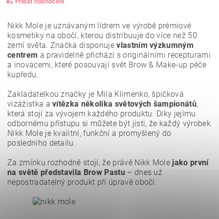
Přidat hodnocení
Nikk Mole je uznávaným lídrem ve výrobě prémiové
kosmetiky na obočí, kterou distribuuje do více než 50
zemí světa. Značka disponuje
vlastním výzkumným
centrem
a pravidelně přichází s originálními recepturami
a inovacemi, které posouvají svět Brow & Make-up péče
kupředu.
Zakladatelkou značky je Mila Klimenko, špičková
vizážistka a
vítězka několika světových šampionátů
,
která stojí za vývojem každého produktu. Díky jejímu
odbornému přístupu si můžete být jisti, že každý výrobek
Nikk Mole je kvalitní, funkční a promyšlený do
posledního detailu.
Vložením hodnocení souhlasíte se
zásadami ochrany
osobních údajů
.
Za zmínku rozhodně stojí, že právě Nikk Mole
jako první
na světě představila Brow Pastu
– dnes už
nepostradatelný produkt při úpravě obočí.