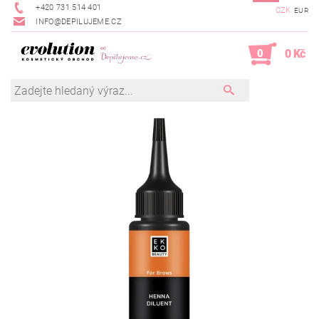
+420 731 514 401
CZK
EUR
INFO@DEPILUJEME.CZ
0
0 Kč