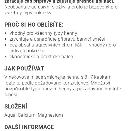
zkracuje čas přípravy a zajišťuje přesnou aplikaci.
Neobsahuje agresivní složky, a proto je bezpečný pro
všechny typy pokožky.
PROČ SI HO OBLÍBÍTE:
vhodný pro všechny typy henny
zrychluje a usnadňuje přípravu barvicí směsi
bez obsahu agresivních chemikálií – vhodný i pro
citlivou pokožku
ekonomické a praktické balení
JAK POUŽÍVAT
V nekovové misce smíchejte hennu s 3–7 kapkami
roztoku podle požadované konzistence. Množství
přizpůsobte typu použité henny a požadované hustotě
směsi.
SLOŽENÍ
Aqua, Calcium, Magnesium
DALŠÍ INFORMACE