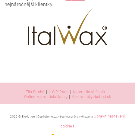
nejnáročnější klientky.
|
|
|
Ella Baché
L.C.P. Paris
Kosmetická škola
|
Online kosmetické kurzy
Kozmetickyobchod.sk
Upravit nastavení
2026 © Evolution | Depilujeme.cz, všechna práva vyhrazena
cookies