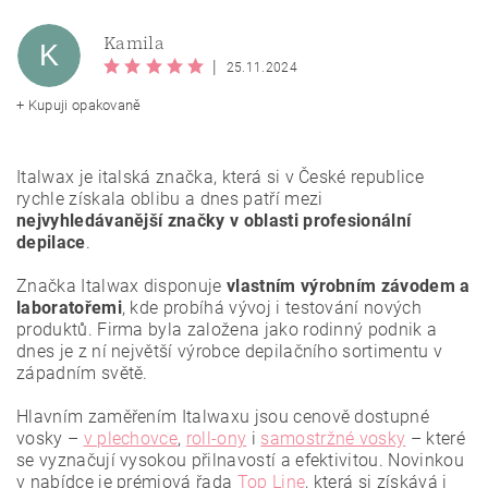
Kamila
K
|
25.11.2024
+ Kupuji opakovaně
Italwax je italská značka, která si v České republice
rychle získala oblibu a dnes patří mezi
nejvyhledávanější značky v oblasti profesionální
depilace
.
Vložením hodnocení souhlasíte se
zásadami ochrany
Značka Italwax disponuje
vlastním výrobním závodem a
osobních údajů
.
laboratořemi
, kde probíhá vývoj i testování nových
produktů. Firma byla založena jako rodinný podnik a
dnes je z ní největší výrobce depilačního sortimentu v
západním světě.
Hlavním zaměřením Italwaxu jsou cenově dostupné
vosky –
v plechovce
,
roll-ony
i
samostržné vosky
– které
se vyznačují vysokou přilnavostí a efektivitou.
Novinkou
v nabídce je prémiová řada
Top Line
, která si získává i