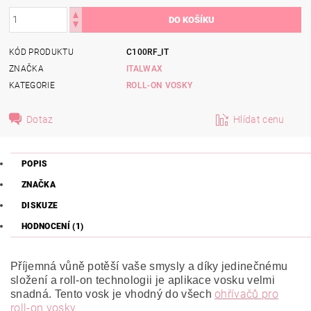
KÓD PRODUKTU
C100RF_IT
ZNAČKA
ITALWAX
KATEGORIE
ROLL-ON VOSKY
Dotaz
Hlídat cenu
POPIS
ZNAČKA
DISKUZE
HODNOCENÍ (1)
Příjemná vůně potěší vaše smysly a díky jedinečnému
složení a roll-on technologii je aplikace vosku velmi
ohřívačů pro
snadná. Tento vosk je vhodný do všech
roll-on vosky.