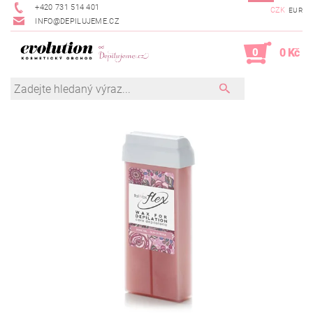
+420 731 514 401
CZK
EUR
INFO@DEPILUJEME.CZ
0
0 Kč