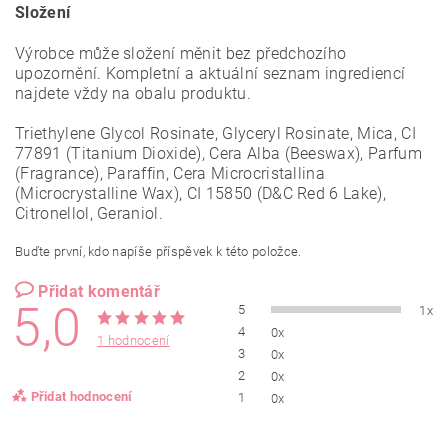
Složení
Výrobce může složení měnit bez předchozího
upozornění. Kompletní a aktuální seznam ingrediencí
najdete vždy na obalu produktu.
Triethylene Glycol Rosinate, Glyceryl Rosinate, Mica, CI
77891 (Titanium Dioxide), Cera Alba (Beeswax), Parfum
(Fragrance), Paraffin, Cera Microcristallina
(Microcrystalline Wax), CI 15850 (D&C Red 6 Lake),
Citronellol, Geraniol.
Buďte první, kdo napíše příspěvek k této položce.
Přidat komentář
5,0
5
1x
4
0x
1 hodnocení
3
0x
2
0x
Přidat hodnocení
1
0x