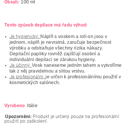
Obsah:
100 ml
Tento způsob depilace má řadu výhod:
Je hygienický:
Náplň s voskem a roll-on jsou v
jednom, náplň je nevratná, zaručuje bezpečnost
výrobku a odstraňuje všechny rizika nákazy.
Depilační papírky rovněž zajišťují osobní a
individuální depilaci se zárukou hygieny.
Je účinný:
Vosk naneseme jedním tahem a vytvoříme
tak z něj pravidelnou a slitou vrstvu.
Je profesionální:
je určen k profesionálnímu použití v
kosmetických salónech.
Vyrobeno
:
Itálie
Upozornění:
Produkt je určený pouze na profesionální
použití po zaškolení.