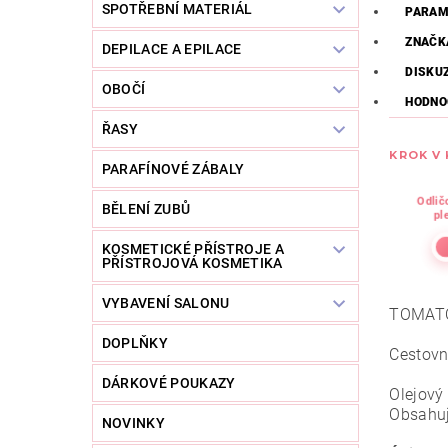
SPOTŘEBNÍ MATERIÁL
PARAM
ZNAČK
DEPILACE A EPILACE
DISKU
OBOČÍ
HODNO
ŘASY
KROK V
PARAFÍNOVÉ ZÁBALY
Odlič
BĚLENÍ ZUBŮ
pl
KOSMETICKÉ PŘÍSTROJE A
PŘÍSTROJOVÁ KOSMETIKA
VYBAVENÍ SALONU
TOMATO
DOPLŇKY
Cestovn
DÁRKOVÉ POUKAZY
Olejový 
Obsahuje
NOVINKY