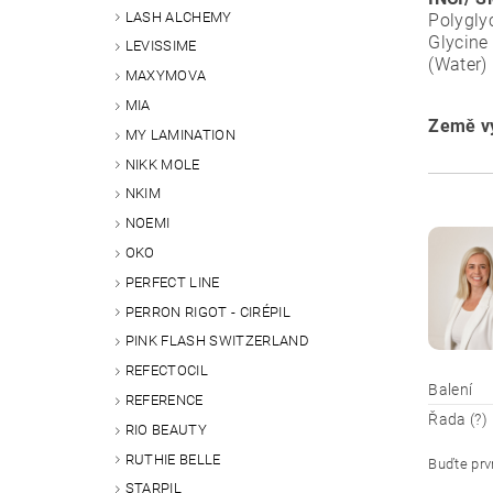
LASH ALCHEMY
Polygly
Glycine 
LEVISSIME
(Water)
MAXYMOVA
MIA
Země vý
MY LAMINATION
NIKK MOLE
NKIM
NOEMI
OKO
PERFECT LINE
PERRON RIGOT - CIRÉPIL
PINK FLASH SWITZERLAND
REFECTOCIL
Balení
REFERENCE
Řada (?)
RIO BEAUTY
RUTHIE BELLE
Buďte prvn
STARPIL