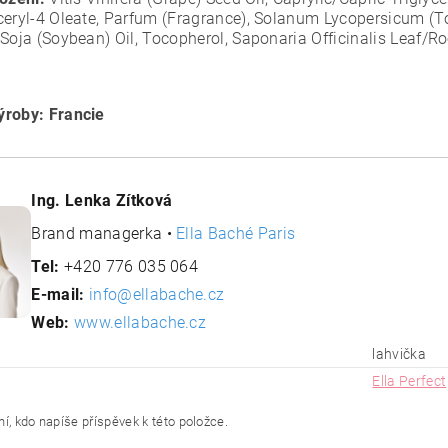
ceryl-4 Oleate, Parfum (Fragrance), Solanum Lycopersicum (Tom
Soja (Soybean) Oil, Tocopherol, Saponaria Officinalis Leaf/Ro
roby: Francie
Ing. Lenka Zítková
Brand managerka •
Ella Baché Paris
Tel:
+420 776 035 064
E-mail:
info@ellabache.cz
Web:
www.ellabache.cz
lahvička
Ella Perfect
í, kdo napíše příspěvek k této položce.