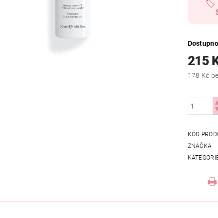
🏷️
Dostupno
215 
178
KÓD PROD
ZNAČKA
KATEGORI