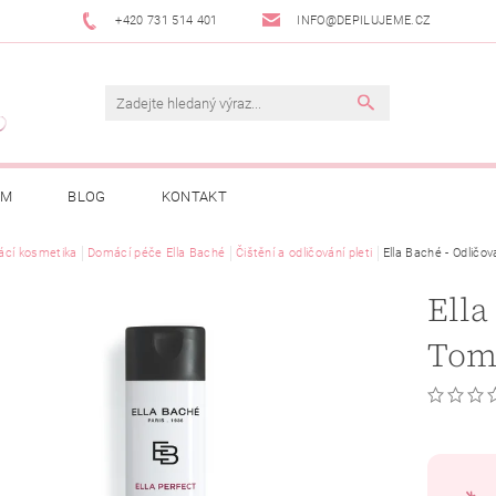
+420 731 514 401
INFO@DEPILUJEME.CZ
AM
BLOG
KONTAKT
cí kosmetika
Domácí péče Ella Baché
Čištění a odličování pleti
Ella Baché - Odličo
Ella
Tom