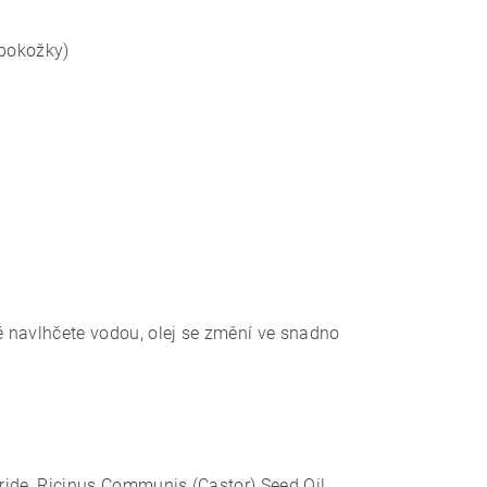
 pokožky)
é navlhčete vodou, olej se změní ve snadno
ceride, Ricinus Communis (Castor) Seed Oil,