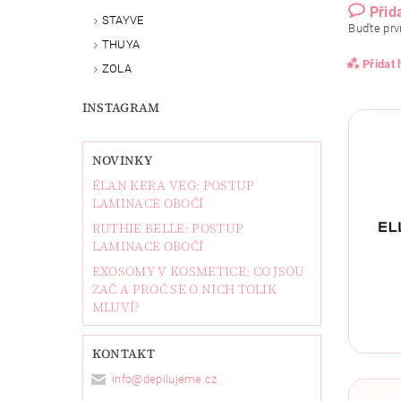
Přid
STAYVE
Buďte prvn
THUYA
Přidat
ZOLA
INSTAGRAM
NOVINKY
ÉLAN KERA VEG: POSTUP
LAMINACE OBOČÍ
RUTHIE BELLE: POSTUP
LAMINACE OBOČÍ
EXOSOMY V KOSMETICE: CO JSOU
ZAČ A PROČ SE O NICH TOLIK
Vlože
MLUVÍ?
KONTAKT
info
@
depilujeme.cz