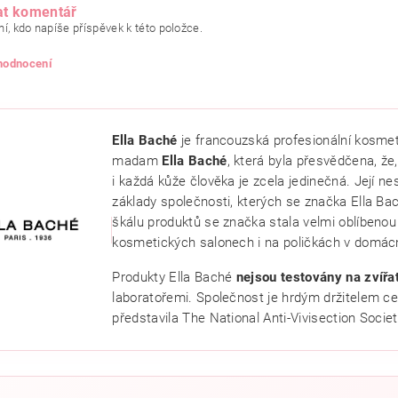
at komentář
í, kdo napíše příspěvek k této položce.
 hodnocení
Ella Baché
je francouzská profesionální kosmet
madam
Ella Baché
, která byla přesvědčena, že,
i každá kůže člověka je zcela jedinečná. Její ne
základy společnosti, kterých se značka Ella Bac
škálu produktů se značka stala velmi oblíbenou p
kosmetických salonech i na poličkách v domác
Produkty Ella Baché
nejsou testovány na zvířa
ním hodnocení souhlasíte se
zásadami ochrany osobních údajů
.
laboratořemi. Společnost je hrdým držitelem ce
představila The National Anti-Vivisection Societ