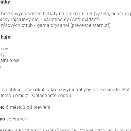
látky
:
z hroznových semen bohatý na omega 6 a 9 (výživa, ochrana
ický rajčatový olej - karotenoidy (Anti-oxidant)
z rýžových otrub - gama oryzanol (prevence stárnutí)
huje:
beny
ony
ální oleje
v
:
 na obličej, oční okolí a krouživými pohyby promasírujte. Pot
itelnou emulzi. Opláchněte vodou.
ce:
6 měsíců od otevření
no
ve Francii
ložení:
Vitis Vinifera (Grape) Seed Oil, Caprylic/Capric Trigly