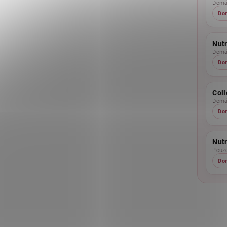
Domác
Do
Nutr
Domác
Do
Coll
Domác
Do
Nut
Pouz
Do