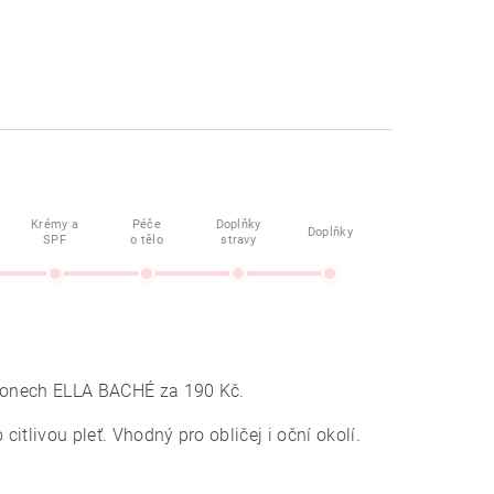
Krémy a
Péče
Doplňky
Doplňky
SPF
o tělo
stravy
salonech ELLA BACHÉ za 190 Kč.
itlivou pleť. Vhodný pro obličej i oční okolí.