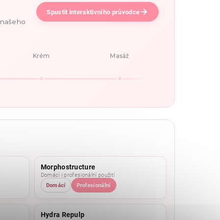
Spustit interaktivního průvodce
e našeho
Krém
Masáž
Morphostructure
Domácí i profesionální použití
Domácí
Profesionální
Hydra Repulp