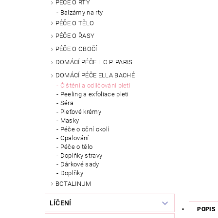
PÉČE O RTY
Balzámy na rty
PÉČE O TĚLO
PÉČE O ŘASY
PÉČE O OBOČÍ
DOMÁCÍ PÉČE L.C.P. PARIS
DOMÁCÍ PÉČE ELLA BACHÉ
Čištění a odličování pleti
Peeling a exfoliace pleti
Séra
Pleťové krémy
Masky
Péče o oční okolí
Opalování
Péče o tělo
Doplňky stravy
Dárkové sady
Doplňky
BOTALINUM
LÍČENÍ
POPIS