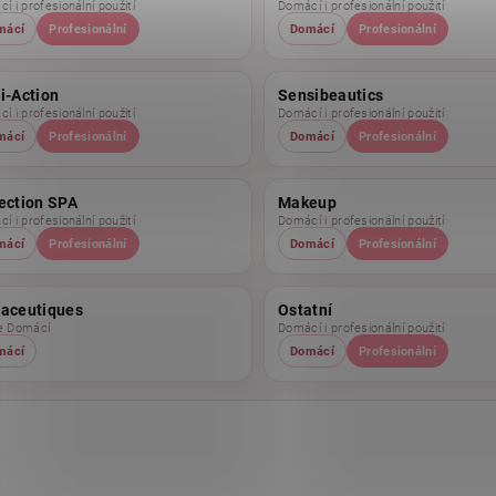
í i profesionální použití
Domácí i profesionální použití
mácí
Profesionální
Domácí
Profesionální
i-Action
Sensibeautics
í i profesionální použití
Domácí i profesionální použití
mácí
Profesionální
Domácí
Profesionální
ection SPA
Makeup
í i profesionální použití
Domácí i profesionální použití
mácí
Profesionální
Domácí
Profesionální
raceutiques
Ostatní
e Domácí
Domácí i profesionální použití
mácí
Domácí
Profesionální