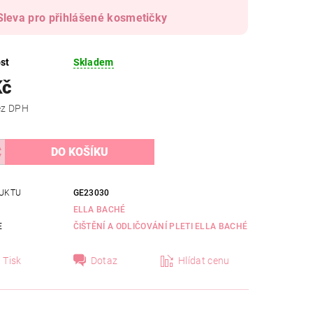
Sleva pro přihlášené kosmetičky
st
Skladem
Kč
 Kč bez DPH
UKTU
GE23030
ELLA BACHÉ
E
ČIŠTĚNÍ A ODLIČOVÁNÍ PLETI ELLA BACHÉ
Tisk
Dotaz
Hlídat cenu