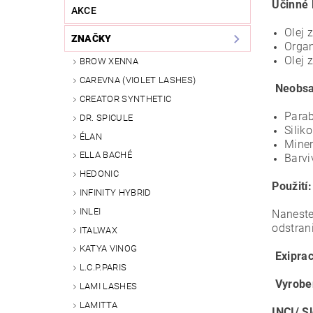
Účinné 
AKCE
Olej 
ZNAČKY
Organ
Olej 
BROW XENNA
CAREVNA (VIOLET LASHES)
Neobsa
CREATOR SYNTHETIC
Para
DR. SPICULE
Silik
ÉLAN
Miner
ELLA BACHÉ
Barvi
HEDONIC
Použití
INFINITY HYBRID
INLEI
Naneste
odstran
ITALWAX
KATYA VINOG
Exipra
L.C.P.PARIS
Vyrobe
LAMI LASHES
LAMITTA
INCI/ S