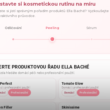
stavte si kosmetickou rutinu na míru
ste si jistí správným pořadím produktů Ella Baché? Vyzkoušejt
eraktivního průvodce.
Odličování
Peeling
Sérum
ERTE PRODUKTOVOU ŘADU ELLA BACHÉ
 zda hledáte domácí péči nebo profesionální použití.
 Perfect
Tomate Glow
í i profesionální použití
Domácí i profesionální použití
mácí
Profesionální
Domácí
Profesionální
n Filler
Skinissime