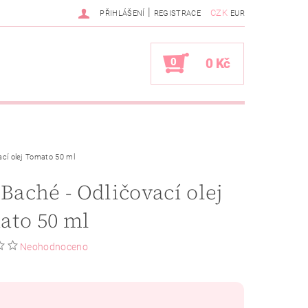
|
CZK
PŘIHLÁŠENÍ
REGISTRACE
EUR
0
0 Kč
vací olej Tomato 50 ml
 Baché - Odličovací olej
ato 50 ml
Neohodnoceno