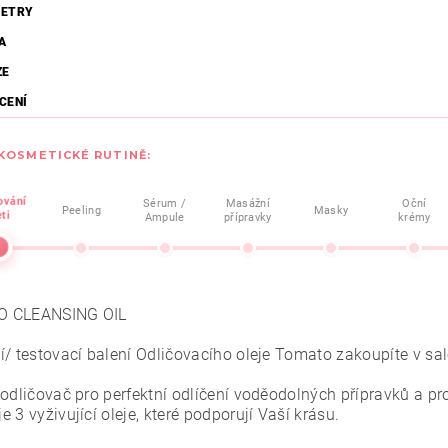
ETRY
A
ZE
CENÍ
 KOSMETICKÉ RUTINĚ:
ování
Sérum /
Masážní
Oční
Peeling
Masky
eti
Ampule
přípravky
krémy
 CLEANSING OIL
í/ testovací balení Odličovacího oleje Tomato zakoupíte v 
odličovač pro perfektní odlíčení voděodolných přípravků a pro c
 3 vyživující oleje, které podporují Vaší krásu.