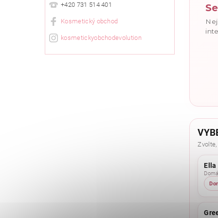
+420 731 514 401
Se
Kosmetický obchod
Nej
int
kosmetickyobchodevolution
VYB
Zvolte,
Ella
Domác
Do
Gree