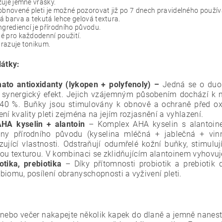
uje jemné vrásky.
obnovené pleti je možné pozorovat již po 7 dnech pravidelného použív
 barva a tekutá lehce gelová textura.
ngrediencí je přírodního původu.
 pro každodenní použití.
razuje tonikum.
látky:
ato antioxidanty (lykopen + polyfenoly) –
Jedná se o duo 
h synergický efekt. Jejich vzájemným působením dochází k
40 %. Buňky jsou stimulovány k obnově a ochraně před ox
ení kvality pleti zejména na jejím rozjasnění a vyhlazení.
AHA kyselin + alantoin
– Komplex AHA kyselin s alantoin
iny přírodního původu (kyselina mléčná + jablečná + vinná
zující vlastnosti. Odstraňují odumřelé kožní buňky, stimul
ou texturou. V kombinaci se zklidňujícím alantoinem vyhovuj
otika, prebiotika
–
Díky přítomnosti probiotik a prebiotik
biomu, posílení obranyschopnosti a vyživení pleti.
nebo večer nakapejte několik kapek do dlaně a jemně nanest