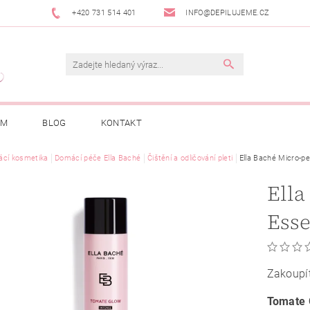
+420 731 514 401
INFO@DEPILUJEME.CZ
AM
BLOG
KONTAKT
cí kosmetika
Domácí péče Ella Baché
Čištění a odličování pleti
Ella Baché Micro-p
Ella
Esse
Zakoupí
Tomate 