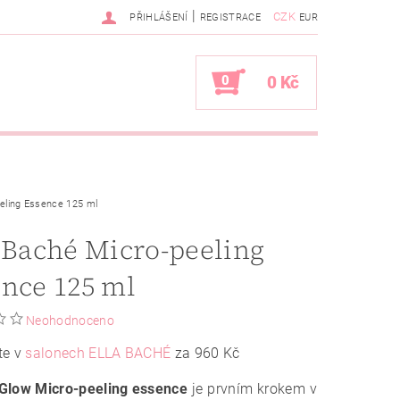
|
CZK
PŘIHLÁŠENÍ
REGISTRACE
EUR
0
0 Kč
eeling Essence 125 ml
 Baché Micro-peeling
nce 125 ml
Neohodnoceno
te v
salonech ELLA BACHÉ
za 960 Kč
Glow Micro-peeling essence
je prvním krokem v