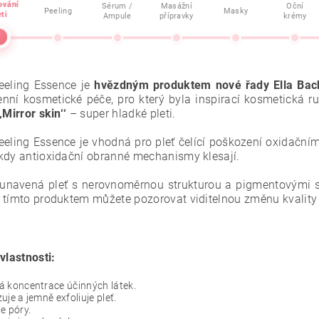
ování
Sérum /
Masážní
Oční
Peeling
Masky
eti
Ampule
přípravky
krémy
eeling Essence je
hvězdným produktem nové řady Ella Ba
nní kosmetické péče, pro který byla inspirací kosmetická ru
‚Mirror skin‘‘
– super hladké pleti.
eeling Essence je vhodná pro pleť čelící poškození oxidační
kdy antioxidační obranné mechanismy klesají.
unavená pleť s nerovnoměrnou strukturou a pigmentovými sk
 tímto produktem můžete pozorovat viditelnou změnu kvality p
vlastnosti:
 koncentrace účinných látek.
uje a jemně exfoliuje pleť.
e póry.