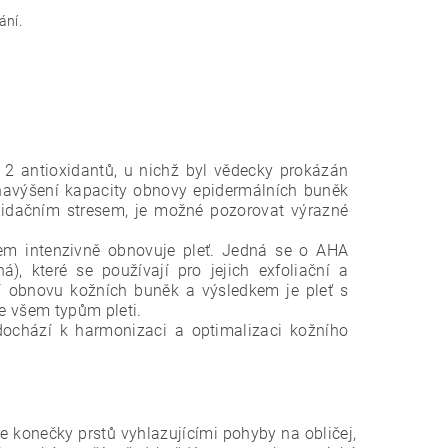
ání.
2 antioxidantů, u nichž byl vědecky prokázán
 navýšení kapacity obnovy epidermálních buněk
idačním stresem, je možné pozorovat výrazné
em intenzivně obnovuje pleť. Jedná se o AHA
), které se používají pro jejich exfoliační a
ují obnovu kožních buněk a výsledkem je pleť s
e všem typům pleti.
 dochází k harmonizaci a optimalizaci kožního
e konečky prstů vyhlazujícími
pohyby na obličej,