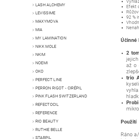
Vyhlaz
LASH ALCHEMY
Efekt 
Růžová
LEVISSIME
92 % i
MAXYMOVA
Vhodné
Nenah
MIA
MY LAMINATION
Účinné 
NIKK MOLE
2 tom
NKIM
jejic
NOEMI
až o 
zlepš
OKO
trio 
PERFECT LINE
kysel
PERRON RIGOT - CIRÉPIL
vyhla
hladk
PINK FLASH SWITZERLAND
Probi
REFECTOCIL
mikro
REFERENCE
RIO BEAUTY
Použití
RUTHIE BELLE
Ráno a/
STARPIL