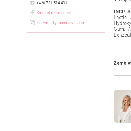
+420 731 514 401
INCI/ S
Kosmetický obchod
Lactic 
kosmetickyobchodevolution
Hydroxy
Gum, Al
Benzoat
Země vý