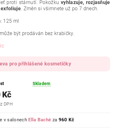
leť proti stárnutí. Pokožku
vyhlazuje, rozjasňuje
exfoliuje
. Změn si všimnete už po 7 dnech.
: 125 ml
 může být prodáván bez krabičky.
íc
leva pro přihlášené kosmetičky
st
Skladem
 Kč
 Kč bez DPH
e v salonech
Ella Baché
za
960 Kč