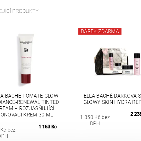
EJÍCÍ PRODUKTY
DÁREK ZDARMA
LA BACHÉ TOMATE GLOW
ELLA BACHÉ DÁRKOVÁ 
DIANCE-RENEWAL TINTED
GLOWY SKIN HYDRA RE
REAM – ROZJASŇUJÍCÍ
2 23
TÓNOVACÍ KRÉM 30 ML
1 850 Kč bez
DPH
1 163 Kč
 Kč bez
DPH