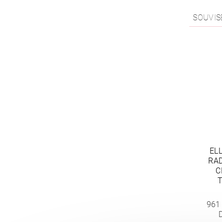
SOUVIS
EL
RA
C
961