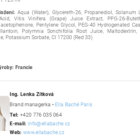
ložení:
Aqua (Water), Glycereth-26, Propanediol, Solanum 
Acid, Vitis Vinifera (Grape) Juice Extract, PPG-26-Bute
acetophenone, Pentylene Glycol, PEG-40 Hydrogenated Cast
lantoin, Polymnia Sonchifolia Root Juice, Maltodextrin, 
e, Potassium Sorbate, CI 17200 (Red 33)
roby: Francie
Ing. Lenka Zítková
Brand managerka •
Ella Baché Paris
Tel:
+420 776 035 064
E-mail:
info@ellabache.cz
Web:
www.ellabache.cz