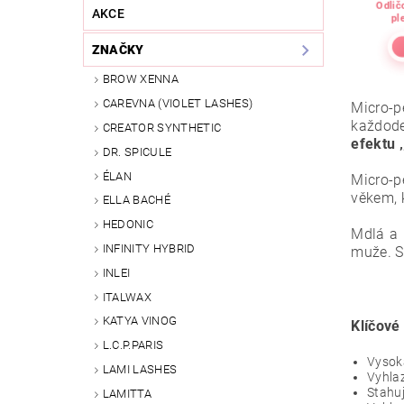
Odlič
AKCE
pl
ZNAČKY
BROW XENNA
CAREVNA (VIOLET LASHES)
Micro-p
každode
CREATOR SYNTHETIC
efektu ‚
DR. SPICULE
ÉLAN
Micro-p
věkem, 
ELLA BACHÉ
HEDONIC
Mdlá a 
INFINITY HYBRID
muže. S
INLEI
ITALWAX
KATYA VINOG
Klíčové 
L.C.P.PARIS
Vysoká
LAMI LASHES
Vyhlaz
Stahuj
LAMITTA