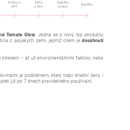
Krémy a
Péče
Doplňky
Doplňky
SPF
o tělo
stravy
ché Tomate Glow
. Jedná se o nový typ produktu
tina z asijských zemí, jejímž cílem je
dosáhnutí
m stresem – ať už enviromentálními faktory, nebo
vrnami je problémem, který trápí dnešní ženy i
leti již po 7 dnech pravidelného používání.