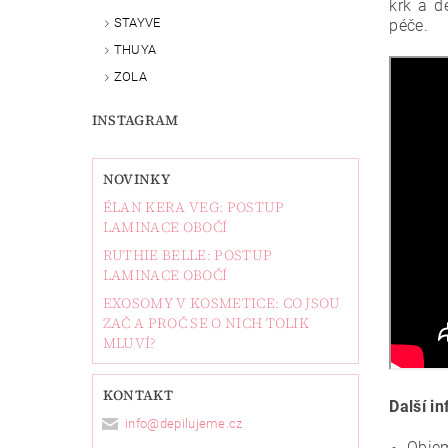
krk a d
STAYVE
péče.
THUYA
ZOLA
INSTAGRAM
NOVINKY
ÉLAN KERA VEG: POSTUP
LAMINACE OBOČÍ
RUTHIE BELLE: POSTUP
LAMINACE OBOČÍ
EXOSOMY V KOSMETICE: CO JSOU
ZAČ A PROČ SE O NICH TOLIK
MLUVÍ?
KONTAKT
Další i
info
@
depilujeme.cz
Objem