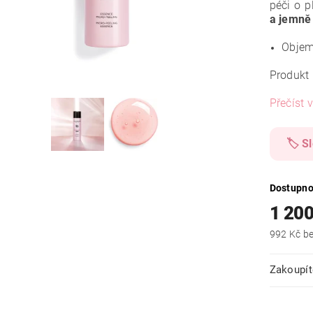
péči o p
a jemně 
Objem
Produkt
Přečíst v
🏷️ S
Dostupno
1 200
992
Zakoupít