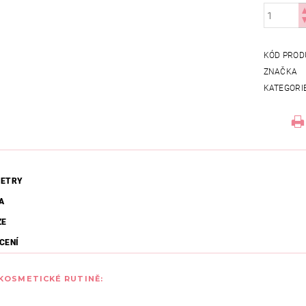
KÓD PROD
ZNAČKA
KATEGORI
ETRY
A
ZE
CENÍ
 KOSMETICKÉ RUTINĚ: