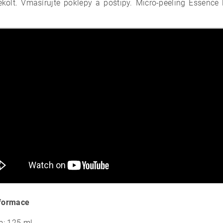
ekolt. Vmasírujte poklepy a poštipy.
Micro-peeling Essence
nformace
: 125 ml