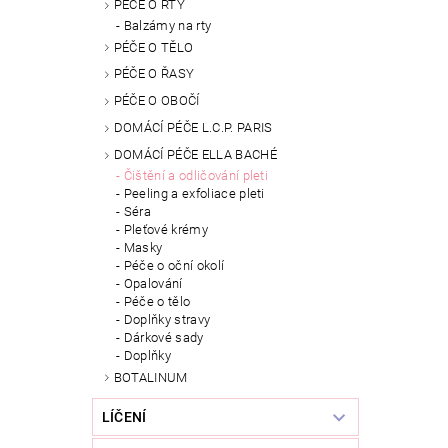
PÉČE O RTY
Balzámy na rty
PÉČE O TĚLO
PÉČE O ŘASY
PÉČE O OBOČÍ
DOMÁCÍ PÉČE L.C.P. PARIS
DOMÁCÍ PÉČE ELLA BACHÉ
Čištění a odličování pleti
Peeling a exfoliace pleti
Séra
Pleťové krémy
Masky
Péče o oční okolí
Opalování
Péče o tělo
Doplňky stravy
Dárkové sady
Doplňky
BOTALINUM
LÍČENÍ