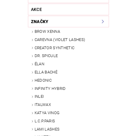
AKCE
ZNAČKY
BROW XENNA
CAREVNA (VIOLET LASHES)
CREATOR SYNTHETIC
DR. SPICULE
ÉLAN
ELLA BACHÉ
HEDONIC
INFINITY HYBRID
INLEI
ITALWAX
KATYA VINOG
L.C.P.PARIS
LAMI LASHES