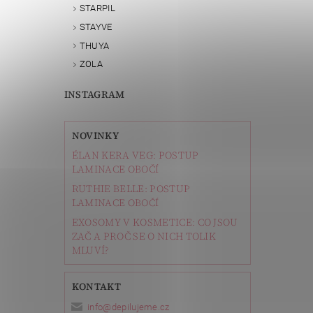
STARPIL
STAYVE
THUYA
ZOLA
INSTAGRAM
NOVINKY
ÉLAN KERA VEG: POSTUP
LAMINACE OBOČÍ
RUTHIE BELLE: POSTUP
LAMINACE OBOČÍ
EXOSOMY V KOSMETICE: CO JSOU
ZAČ A PROČ SE O NICH TOLIK
MLUVÍ?
KONTAKT
info
@
depilujeme.cz