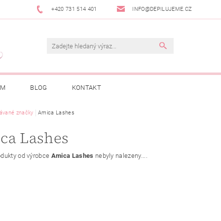
+420 731 514 401
INFO@DEPILUJEME.CZ
AM
BLOG
KONTAKT
ávané značky
Amica Lashes
ca Lashes
dukty od výrobce
Amica Lashes
nebyly nalezeny....